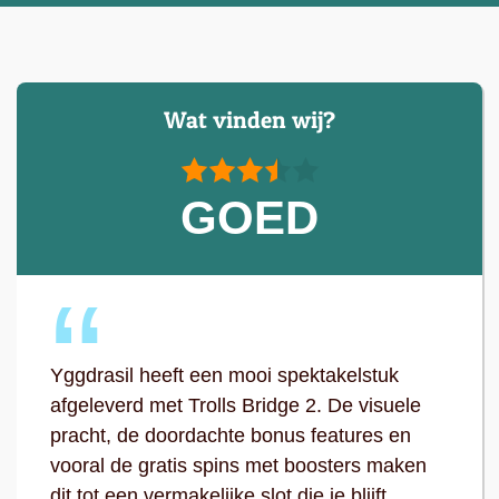
Wat vinden wij?
GOED
“
Yggdrasil heeft een mooi spektakelstuk
afgeleverd met Trolls Bridge 2. De visuele
pracht, de doordachte bonus features en
vooral de gratis spins met boosters maken
dit tot een vermakelijke slot die je blijft