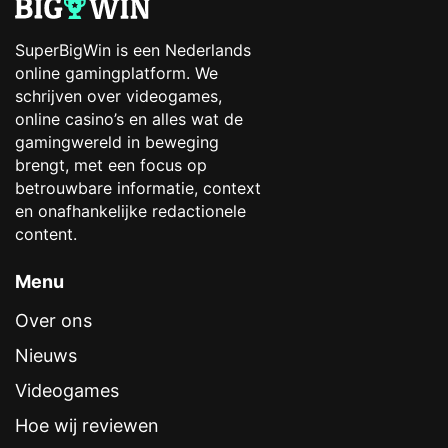
SuperBigWin is een Nederlands
online gamingplatform. We
schrijven over videogames,
online casino’s en alles wat de
gamingwereld in beweging
brengt, met een focus op
betrouwbare informatie, context
en onafhankelijke redactionele
content.
Menu
Over ons
Nieuws
Videogames
Hoe wij reviewen