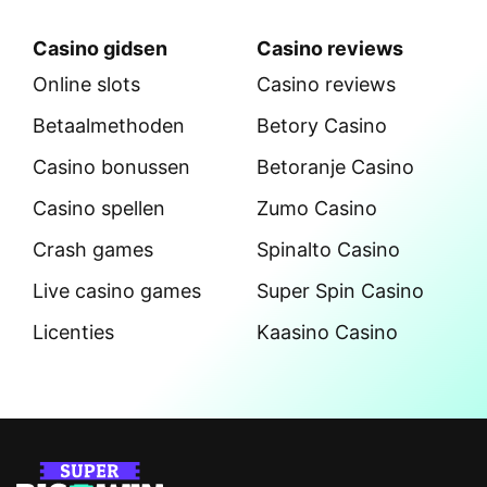
Casino gidsen
Casino reviews
Online slots
Casino reviews
Betaalmethoden
Betory Casino
Casino bonussen
Betoranje Casino
Casino spellen
Zumo Casino
Crash games
Spinalto Casino
Live casino games
Super Spin Casino
Licenties
Kaasino Casino