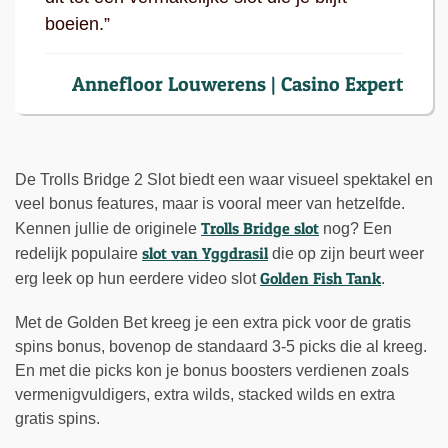
boeien.”
Annefloor Louwerens | Casino Expert
De Trolls Bridge 2 Slot biedt een waar visueel spektakel en
veel bonus features, maar is vooral meer van hetzelfde.
Trolls Bridge slot
Kennen jullie de originele
nog? Een
slot van Yggdrasil
redelijk populaire
die op zijn beurt weer
Golden Fish Tank
erg leek op hun eerdere video slot
.
Met de Golden Bet kreeg je een extra pick voor de gratis
spins bonus, bovenop de standaard 3-5 picks die al kreeg.
En met die picks kon je bonus boosters verdienen zoals
vermenigvuldigers, extra wilds, stacked wilds en extra
gratis spins.