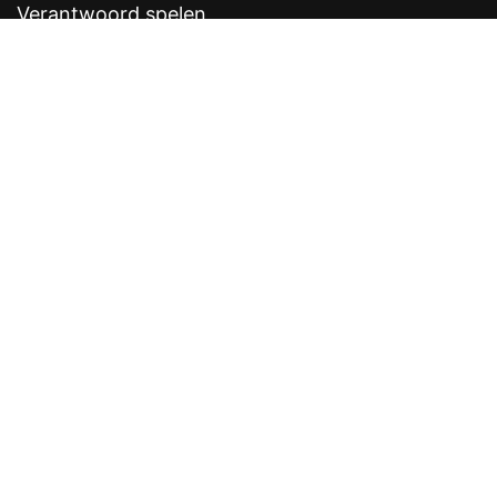
Verantwoord spelen
Contentstandaarden
Veelgestelde vragen
Contact
Sitemap
Disclaimer
Privacyverklaring
CRUKS eerder opzeggen
Software provider
Weddenschappen
Contacten
info@superbigwin.nu