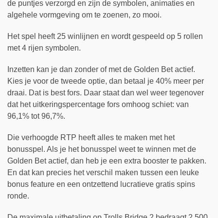
de puntjes verzorgd en zijn de symbolen, animaties en
algehele vormgeving om te zoenen, zo mooi.
Het spel heeft 25 winlijnen en wordt gespeeld op 5 rollen
met 4 rijen symbolen.
Inzetten kan je dan zonder of met de Golden Bet actief.
Kies je voor de tweede optie, dan betaal je 40% meer per
draai. Dat is best fors. Daar staat dan wel weer tegenover
dat het uitkeringspercentage fors omhoog schiet: van
96,1% tot 96,7%.
Die verhoogde RTP heeft alles te maken met het
bonusspel. Als je het bonusspel weet te winnen met de
Golden Bet actief, dan heb je een extra booster te pakken.
En dat kan precies het verschil maken tussen een leuke
bonus feature en een ontzettend lucratieve gratis spins
ronde.
De maximale uitbetaling op Trolls Bridge 2 bedraagt 2.500