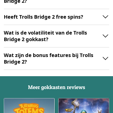
Bridge 2?
Heeft Trolls Bridge 2 free spins?
Wat is de volatiliteit van de Trolls
Bridge 2 gokkast?
Wat zijn de bonus features bij Trolls
Bridge 2?
Meer gokkasten reviews