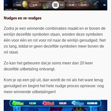
Nudges en re-nudges
Zodra je een winnende combinaties maakt en er boven de
winlijn dezelfde symbolen staan, worden deze symbolen
één voor één en rol voor rol naar de winlijn genudged. Net
zo lang, totdat er geen dezelfde symbolen meer boven de
rol staat.
Zo kan het gebeuren dat je soms meer dan 20 keer
dezelfde uitbetaling ontvangt.
Kom je op een pijl uit, dan wordt de rol als het ware terug
genudged en begint het hele nudge proces opnieuw: nog
meer winnende uitbetalingen!