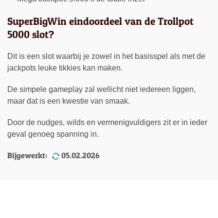
SuperBigWin eindoordeel van de Trollpot
5000 slot?
Dit is een slot waarbij je zowel in het basisspel als met de
jackpots leuke tikkies kan maken.
De simpele gameplay zal wellicht niet iedereen liggen,
maar dat is een kwestie van smaak.
Door de nudges, wilds en vermenigvuldigers zit er in ieder
geval genoeg spanning in.
Bijgewerkt:
05.02.2026