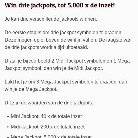
Win drie jackpots, tot 5.000 x de inzet!
Je kan drie verschillende jackpots winnen.
De eerste stap is om drie jackpot symbolen te draaien.
Deze mogen op of boven de winlijn vallen. De laagste van
de drie jackpots wordt altijd uitbetaald.
Draai je bijvoorbeeld 2 Midi Jackpot symbolen en 1 Mega
Jackpot symbool, dan win je de Midi Jackpot.
Lukt het je om 3 Mega Jackpot symbolen te draaien, dan
win je de Mega Jackpot.
Dit zijn de waarden van de drie jackpots:
Mini Jackpot: 40 x de totale inzet
Midi Jackpot: 200 x de totale inzet
Mega Jackpot: 5.000 x de totale inzet