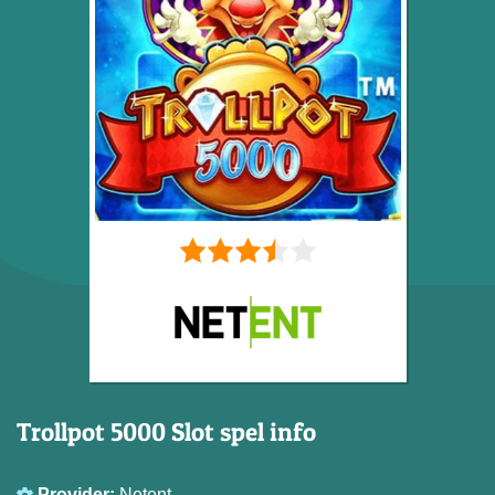
Trollpot 5000 Slot spel info
Provider:
Netent