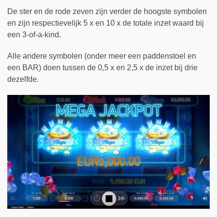
De ster en de rode zeven zijn verder de hoogste symbolen
en zijn respectievelijk 5 x en 10 x de totale inzet waard bij
een 3-of-a-kind.
Alle andere symbolen (onder meer een paddenstoel en
een BAR) doen tussen de 0,5 x en 2,5 x de inzet bij drie
dezelfde.