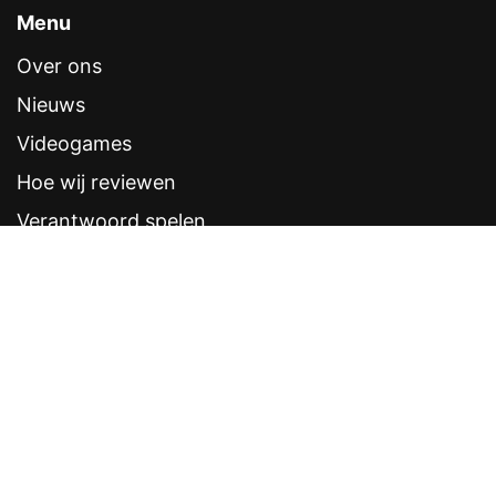
Menu
Over ons
Nieuws
Videogames
Hoe wij reviewen
Verantwoord spelen
Contentstandaarden
Veelgestelde vragen
Contact
Sitemap
Disclaimer
Privacyverklaring
CRUKS eerder opzeggen