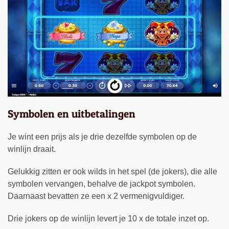
Symbolen en uitbetalingen
Je wint een prijs als je drie dezelfde symbolen op de
winlijn draait.
Gelukkig zitten er ook wilds in het spel (de jokers), die alle
symbolen vervangen, behalve de jackpot symbolen.
Daarnaast bevatten ze een x 2 vermenigvuldiger.
Drie jokers op de winlijn levert je 10 x de totale inzet op.