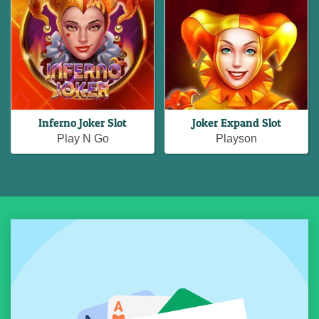
Inferno Joker Slot
Joker Expand Slot
Play N Go
Playson