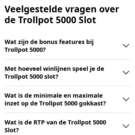
Veelgestelde vragen over
de Trollpot 5000 Slot
Wat zijn de bonus features bij
Trollpot 5000?
Met hoeveel winlijnen speel je de
Trollpot 5000 slot?
Wat is de minimale en maximale
inzet op de Trollpot 5000 gokkast?
Wat is de RTP van de Trollpot 5000
Slot?