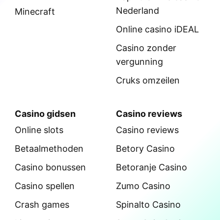
Nederland
Minecraft
Online casino iDEAL
Casino zonder
vergunning
Cruks omzeilen
Casino gidsen
Casino reviews
Online slots
Casino reviews
Betaalmethoden
Betory Casino
Casino bonussen
Betoranje Casino
Casino spellen
Zumo Casino
Crash games
Spinalto Casino