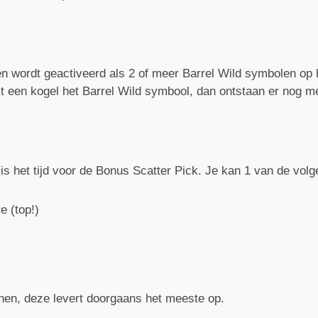
en wordt geactiveerd als 2 of meer Barrel Wild symbolen op 
kt een kogel het Barrel Wild symbool, dan ontstaan er nog me
s het tijd voor de Bonus Scatter Pick. Je kan 1 van de volg
e (top!)
nen, deze levert doorgaans het meeste op.