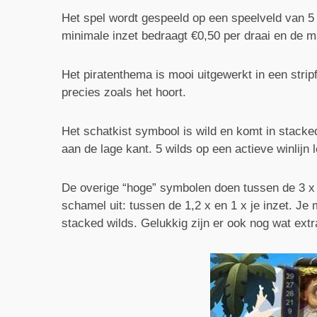
Het spel wordt gespeeld op een speelveld van 5 r
minimale inzet bedraagt €0,50 per draai en de m
Het piratenthema is mooi uitgewerkt in een strip
precies zoals het hoort.
Het schatkist symbool is wild en komt in stacke
aan de lage kant. 5 wilds op een actieve winlijn 
De overige “hoge” symbolen doen tussen de 3 x e
schamel uit: tussen de 1,2 x en 1 x je inzet. Je
stacked wilds. Gelukkig zijn er ook nog wat ext