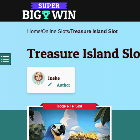
Home
/
Online Slots
/
Treasure Island Slot
Treasure Island Slo
Ineke
Author
Hoge RTP Slot