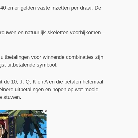
40 en er gelden vaste inzetten per draai. De
vrouwen en natuurlijk skeletten voorbijkomen –
 uitbetalingen voor winnende combinaties zijn
ogst uitbetalende symbool.
t de 10, J, Q, K en A en die betalen helemaal
leinere uitbetalingen en hopen op wat mooie
te stuwen.