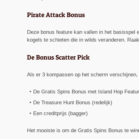
Pirate Attack Bonus
Deze bonus feature kan vallen in het basisspel 
kogels te schieten die in wilds veranderen. Raa
De Bonus Scatter Pick
Als er 3 kompassen op het scherm verschijnen, i
De Gratis Spins Bonus met Island Hop Featur
De Treasure Hunt Bonus (redelijk)
Een creditprijs (bagger)
Het mooiste is om de Gratis Spins Bonus te win