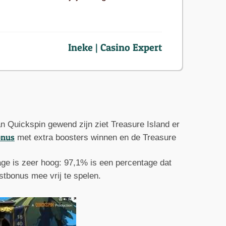
Ineke | Casino Expert
an Quickspin gewend zijn ziet Treasure Island er
onus
met extra boosters winnen en de Treasure
tage is zeer hoog: 97,1% is een percentage dat
tbonus mee vrij te spelen.