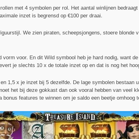
ollen met 4 symbolen per rol. Het aantal winlijnen bedraagt 
aximale inzet is begrensd op €100 per draai.
figuurstijl. We zien piraten, scheepsjongens, stoere blonde 
d vorm voor. En dit Wild symbool heb je hard nodig, want de
levert je slechts 10 x de totale inzet op en dat is nog het ho
n 1,5 x je inzet bij 5 dezelfde. De lage symbolen bestaan ui
 moet het bij deze gokkast dan ook vooral hebben van veel k
ra bonus features te winnen om je saldo een beetje omhoog 