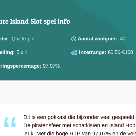
re Island Slot spel info
ider:
Quickspin
Aantal winlijnen:
40
elling:
5 x 4
Inzetrange:
€0.50-€100
eringspercentage:
97.07%
“
Dit is een gokkast die bijzonder veel gespeeld
De piratensfeer met schatkisten en Island Hop
leuk. Met die hoge RTP van 97,07% en de vele