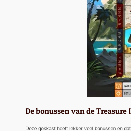
De bonussen van de Treasure I
Deze gokkast heeft lekker veel bonussen en dat 