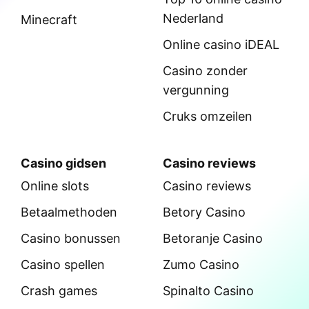
Nederland
Minecraft
Online casino iDEAL
Casino zonder
vergunning
Cruks omzeilen
Casino gidsen
Casino reviews
Online slots
Casino reviews
Betaalmethoden
Betory Casino
Casino bonussen
Betoranje Casino
Casino spellen
Zumo Casino
Crash games
Spinalto Casino