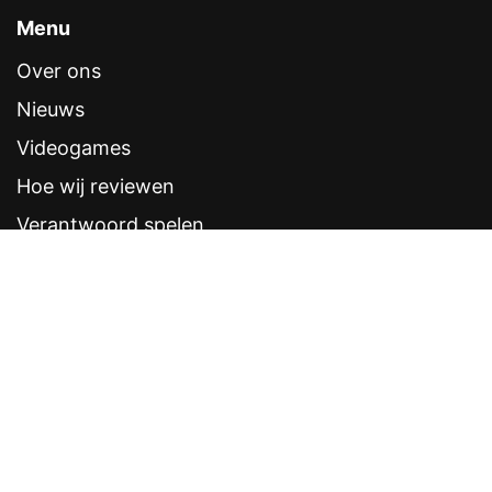
Menu
Over ons
Nieuws
Videogames
Hoe wij reviewen
Verantwoord spelen
Contentstandaarden
Veelgestelde vragen
Contact
Sitemap
Disclaimer
Privacyverklaring