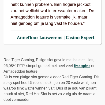
hebt kunnen proberen. Een hogere jackpot
zou het wellicht wat interessanter maken. De
Armageddon feature is vermakelijk, maar
niet genoeg om je lang vast te houden.”
Annefloor Louwerens | Casino Expert
Red Tiger Gaming, Pittige slot gevuld met hete chillies,
free spins
96,08% RTP, simpel geheel met heel veel
en
Armageddon feature.
Dit is een pittige slot gemaakt door Red Tiger Gaming. Dit
spicy spel heeft 5 reels met 3 rijen en 20 vaste winlijnen
waarop flink wat te winnen valt. Dus of je nou van pikant
houdt of niet, Red Hot Slot is net zo vurig als de naam al
doet vermoeden.