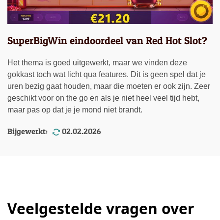
SuperBigWin eindoordeel van Red Hot Slot?
Het thema is goed uitgewerkt, maar we vinden deze
gokkast toch wat licht qua features. Dit is geen spel dat je
uren bezig gaat houden, maar die moeten er ook zijn. Zeer
geschikt voor on the go en als je niet heel veel tijd hebt,
maar pas op dat je je mond niet brandt.
Bijgewerkt:
02.02.2026
Veelgestelde vragen over