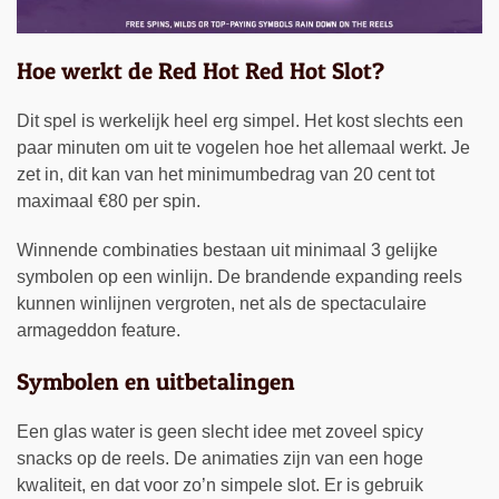
Hoe werkt de Red Hot Red Hot Slot?
Dit spel is werkelijk heel erg simpel. Het kost slechts een
paar minuten om uit te vogelen hoe het allemaal werkt. Je
zet in, dit kan van het minimumbedrag van 20 cent tot
maximaal €80 per spin.
Winnende combinaties bestaan uit minimaal 3 gelijke
symbolen op een winlijn. De brandende expanding reels
kunnen winlijnen vergroten, net als de spectaculaire
armageddon feature.
Symbolen en uitbetalingen
Een glas water is geen slecht idee met zoveel spicy
snacks op de reels. De animaties zijn van een hoge
kwaliteit, en dat voor zo’n simpele slot. Er is gebruik