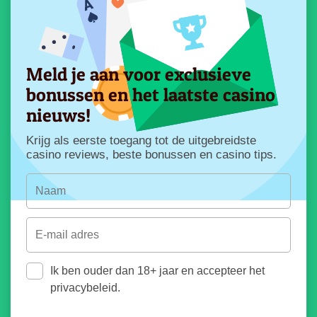
Meld je aan voor exclusieve
bonussen en het laatste casino
nieuws!
Krijg als eerste toegang tot de uitgebreidste
casino reviews, beste bonussen en casino tips.
Ik ben ouder dan 18+ jaar en accepteer het
privacybeleid.