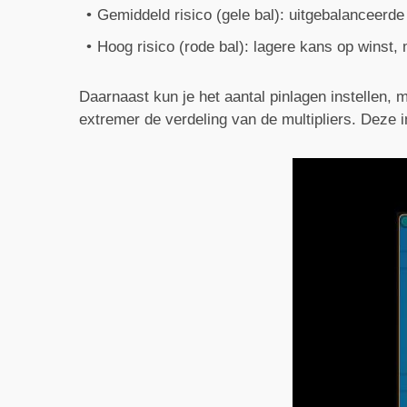
Gemiddeld risico (gele bal): uitgebalanceerde
Hoog risico (rode bal): lagere kans op winst, 
Daarnaast kun je het aantal pinlagen instellen, 
extremer de verdeling van de multipliers. Deze in