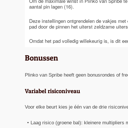
Om de maximale winst in Plinko van Spribe te 
aantal pin lagen (16).
Deze instellingen ontgrendelen de vakjes met 
pad door de pinnen het uiterst zeldzame uiters
Omdat het pad volledig willekeurig is, is dit 
Bonussen
Plinko van Spribe heeft geen bonusrondes of free 
Variabel risiconiveau
Voor elke beurt kies je één van de drie risiconiv
Laag risico (groene bal): kleinere multiplier