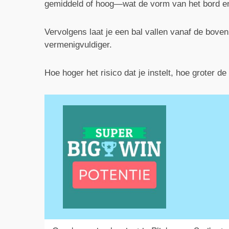
gemiddeld of hoog—wat de vorm van het bord en 
Vervolgens laat je een bal vallen vanaf de boven
vermenigvuldiger.
Hoe hoger het risico dat je instelt, hoe groter 