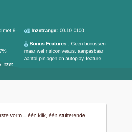
rd met 8–
Inzetrange:
€0.10-€100
Bonus Features :
Geen bonussen
7%
maar wel risiconiveaus, aanpasbaar
aantal pinlagen en autoplay-feature
 inzet
rste vorm – één klik, één stuiterende