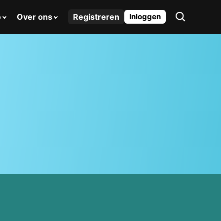
o
Over ons
Registreren
Inloggen