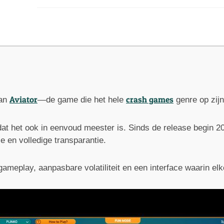
Aviator
crash games
van
—de game die het hele
genre op zijn
dat het ook in eenvoud meester is. Sinds de release begin 2
e en volledige transparantie.
play, aanpasbare volatiliteit en een interface waarin elke