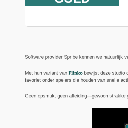
Software provider Spribe kennen we natuurlijk 
Plinko
Met hun variant van
bewijst deze studio 
favoriet onder spelers die houden van snelle acti
Geen opsmuk, geen afleiding—gewoon strakke game