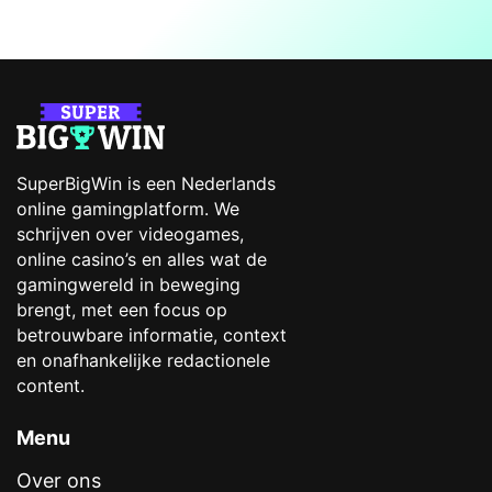
SuperBigWin is een Nederlands
online gamingplatform. We
schrijven over videogames,
online casino’s en alles wat de
gamingwereld in beweging
brengt, met een focus op
betrouwbare informatie, context
en onafhankelijke redactionele
content.
Menu
Over ons