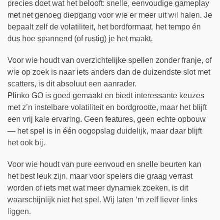
precies doet wat het belooft: snelle, eenvoudige gameplay
met net genoeg diepgang voor wie er meer uit wil halen. Je
bepaalt zelf de volatiliteit, het bordformaat, het tempo én
dus hoe spannend (of rustig) je het maakt.
Voor wie houdt van overzichtelijke spellen zonder franje, of
wie op zoek is naar iets anders dan de duizendste slot met
scatters, is dit absoluut een aanrader.
Plinko GO is goed gemaakt en biedt interessante keuzes
met z’n instelbare volatiliteit en bordgrootte, maar het blijft
een vrij kale ervaring. Geen features, geen echte opbouw
— het spel is in één oogopslag duidelijk, maar daar blijft
het ook bij.
Voor wie houdt van pure eenvoud en snelle beurten kan
het best leuk zijn, maar voor spelers die graag verrast
worden of iets met wat meer dynamiek zoeken, is dit
waarschijnlijk niet het spel. Wij laten ‘m zelf liever links
liggen.