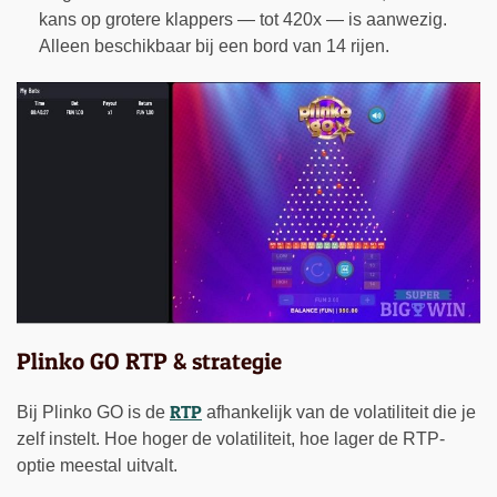
kans op grotere klappers — tot 420x — is aanwezig.
Alleen beschikbaar bij een bord van 14 rijen.
Plinko GO RTP & strategie
RTP
Bij Plinko GO is de
afhankelijk van de volatiliteit die je
zelf instelt. Hoe hoger de volatiliteit, hoe lager de RTP-
optie meestal uitvalt.