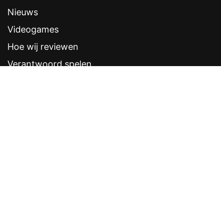
Nieuws
Videogames
Hoe wij reviewen
Verantwoord spelen
Contentstandaarden
Veelgestelde vragen
Contact
Sitemap
Disclaimer
Privacyverklaring
CRUKS eerder opzeggen
Software provider
Weddenschappen