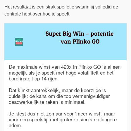
Het resultaat is een strak spelletje waarin jij volledig de
controle hebt over hoe je speelt.
Super Big Win – potentie 
van Plinko GO
De maximale winst van 420x in Plinko GO is alleen 
mogelijk als je speelt met hoge volatiliteit en het 
bord instelt op 14 rijen.
Dat klinkt aantrekkelijk, maar de keerzijde is 
duidelijk: de kans om die top vermenigvuldiger 
daadwerkelijk te raken is minimaal.
Je kiest dus niet zomaar voor ‘meer winst’, maar 
voor een speelstijl met grotere risico’s en langere 
adem.