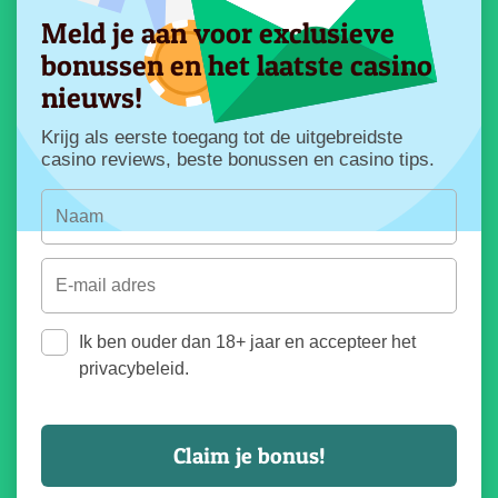
Meld je aan voor exclusieve
bonussen en het laatste casino
nieuws!
Krijg als eerste toegang tot de uitgebreidste
casino reviews, beste bonussen en casino tips.
Ik ben ouder dan 18+ jaar en accepteer het
privacybeleid.