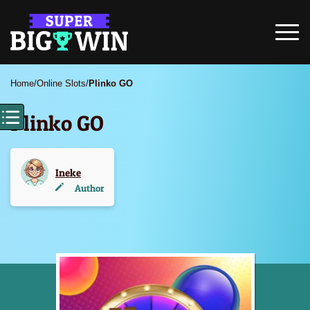
Home
/
Online Slots
/
Plinko GO
Plinko GO
Ineke
Author