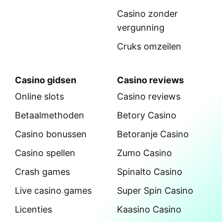
Casino zonder
vergunning
Cruks omzeilen
Casino gidsen
Casino reviews
Online slots
Casino reviews
Betaalmethoden
Betory Casino
Casino bonussen
Betoranje Casino
Casino spellen
Zumo Casino
Crash games
Spinalto Casino
Live casino games
Super Spin Casino
Licenties
Kaasino Casino