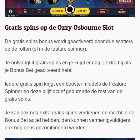
Gratis spins op de Ozzy Osbourne Slot
De gratis spins bonus wordt geactiveerd door drie scatters
op de rollen (of in de feature spinner).
Je ontvangt 4 gratis spins en je krijgt er nog 1 extra bij als
je Bonus Bet geactiveerd hebt.
Iedere gratis spin krijgt een booster middels de Feature
Spinner en deze blijft actief gedurende de rest van de
gratis spins.
Je kan ook nog extra gratis spins verdienen en mocht je de
Bonus Bet actief hebben, dan kunnen vermenigvuldigers
ook nog eens gecombineerd worden.