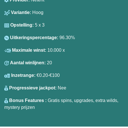
Variantie:
Hoog
Opstelling:
5 x 3
Uitkeringspercentage:
96.30%
Maximale winst:
10.000 x
Aantal winlijnen:
20
Inzetrange:
€0.20-€100
Progressieve jackpot:
Nee
Bonus Features :
Gratis spins, upgrades, extra wilds,
mystery prijzen