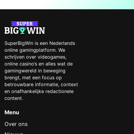
SuperBigWin is een Nederlands
online gamingplatform. We
schrijven over videogames,
online casino’s en alles wat de
gamingwereld in beweging
brengt, met een focus op
betrouwbare informatie, context
en onafhankelijke redactionele
content.
Menu
Over ons