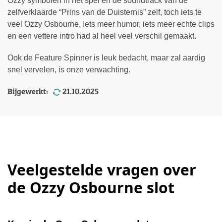
Ozzy symbolen in het spel en de soundtrack van de
zelfverklaarde “Prins van de Duisternis” zelf, toch iets te
veel Ozzy Osbourne. Iets meer humor, iets meer echte clips
en een vettere intro had al heel veel verschil gemaakt.
Ook de Feature Spinner is leuk bedacht, maar zal aardig
snel vervelen, is onze verwachting.
Bijgewerkt:
21.10.2025
Veelgestelde vragen over
de Ozzy Osbourne slot