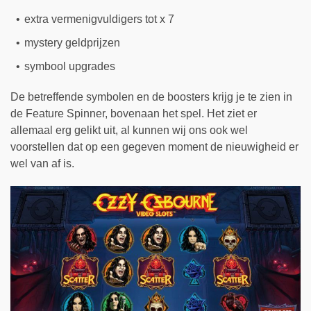
extra vermenigvuldigers tot x 7
mystery geldprijzen
symbool upgrades
De betreffende symbolen en de boosters krijg je te zien in
de Feature Spinner, bovenaan het spel. Het ziet er
allemaal erg gelikt uit, al kunnen wij ons ook wel
voorstellen dat op een gegeven moment de nieuwigheid er
wel van af is.