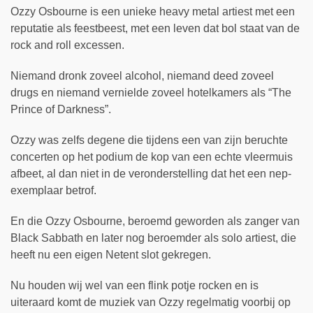
Ozzy Osbourne is een unieke heavy metal artiest met een
reputatie als feestbeest, met een leven dat bol staat van de
rock and roll excessen.
Niemand dronk zoveel alcohol, niemand deed zoveel
drugs en niemand vernielde zoveel hotelkamers als “The
Prince of Darkness”.
Ozzy was zelfs degene die tijdens een van zijn beruchte
concerten op het podium de kop van een echte vleermuis
afbeet, al dan niet in de veronderstelling dat het een nep-
exemplaar betrof.
En die Ozzy Osbourne, beroemd geworden als zanger van
Black Sabbath en later nog beroemder als solo artiest, die
heeft nu een eigen Netent slot gekregen.
Nu houden wij wel van een flink potje rocken en is
uiteraard komt de muziek van Ozzy regelmatig voorbij op