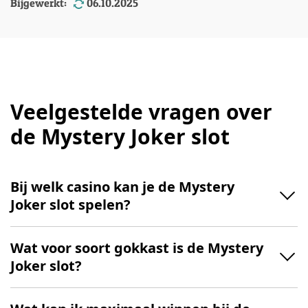
Bijgewerkt:
06.10.2025
Veelgestelde vragen over
de Mystery Joker slot
Bij welk casino kan je de Mystery
Joker slot spelen?
Wat voor soort gokkast is de Mystery
Joker slot?