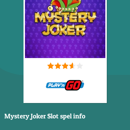
Mystery Joker Slot spel info