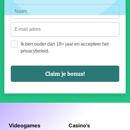
Ik ben ouder dan 18+ jaar en accepteer het
privacybeleid.
Videogames
Casino’s