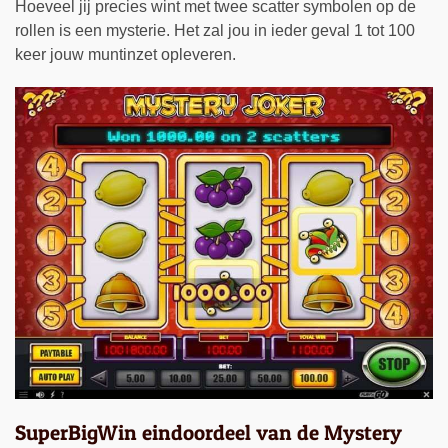
Hoeveel jij precies wint met twee scatter symbolen op de
rollen is een mysterie. Het zal jou in ieder geval 1 tot 100
keer jouw muntinzet opleveren.
SuperBigWin eindoordeel van de Mystery