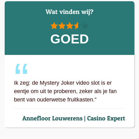
Wat vinden wij?
GOED
“
Ik zeg: de Mystery Joker video slot is er
eentje om uit te proberen, zeker als je fan
bent van ouderwetse fruitkasten.”
Annefloor Louwerens | Casino Expert