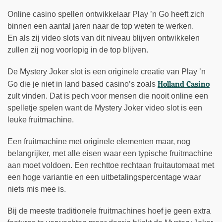
Online casino spellen ontwikkelaar Play ’n Go heeft zich
binnen een aantal jaren naar de top weten te werken.
En als zij video slots van dit niveau blijven ontwikkelen
zullen zij nog voorlopig in de top blijven.
De Mystery Joker slot is een originele creatie van Play ’n
Holland Casino
Go die je niet in land based casino’s zoals
zult vinden. Dat is pech voor mensen die nooit online een
spelletje spelen want de Mystery Joker video slot is een
leuke fruitmachine.
Een fruitmachine met originele elementen maar, nog
belangrijker, met alle eisen waar een typische fruitmachine
aan moet voldoen. Een rechttoe rechtaan fruitautomaat met
een hoge variantie en een uitbetalingspercentage waar
niets mis mee is.
Bij de meeste traditionele fruitmachines hoef je geen extra