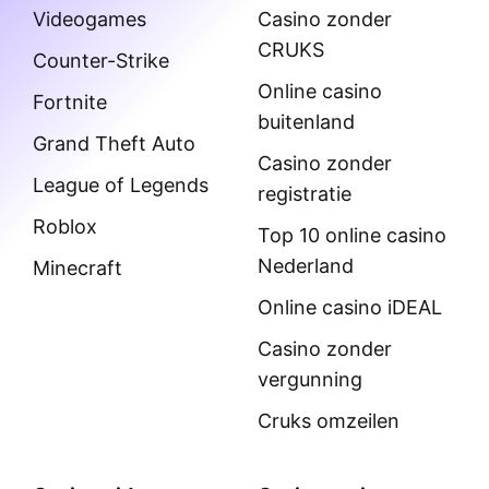
Videogames
Casino zonder
CRUKS
Counter-Strike
Online casino
Fortnite
buitenland
Grand Theft Auto
Casino zonder
League of Legends
registratie
Roblox
Top 10 online casino
Nederland
Minecraft
Online casino iDEAL
Casino zonder
vergunning
Cruks omzeilen