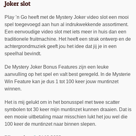
Joker slot
Play ’n Go heeft met de Mystery Joker video slot een mooi
spel toegevoegd aan hun al indrukwekkende assortiment.
Een eenvoudige video slot met iets meer in huis dan een
traditionele fruitmachine. Het heeft een strak ontwerp en de
achtergrondmuziek geeft jou het idee dat jij je in een
speelhal bevindt.
De Mystery Joker Bonus Features zijn een leuke
aanvulling op het spel en valt best geregeld. In de Mysterie
Win Feature kan je dus 1 tot 100 keer jouw muntinzet
winnen.
Het is mij gelukt om in het bonusspel met twee scatter
symbolen tot 30 keer mijn muntinzet kunnen draaien. Dat is
een mooie uitbetaling maar misschien lukt het jou wel die
100 keer de muntinzet naar binnen slepen.