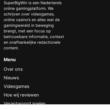
SuperBigWin is een Nederlands
online gamingplatform. We
schrijven over videogames,
online casino’s en alles wat de
gamingwereld in beweging
brengt, met een focus op
betrouwbare informatie, context
en onafhankelijke redactionele
content.
Menu
Over ons
Nieuws
Videogames
Hoe wij reviewen
Verantwoord spelen