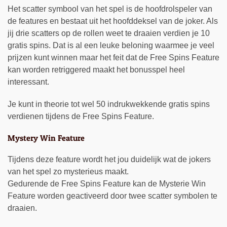
Het scatter symbool van het spel is de hoofdrolspeler van
de features en bestaat uit het hoofddeksel van de joker. Als
jij drie scatters op de rollen weet te draaien verdien je 10
gratis spins. Dat is al een leuke beloning waarmee je veel
prijzen kunt winnen maar het feit dat de Free Spins Feature
kan worden retriggered maakt het bonusspel heel
interessant.
Je kunt in theorie tot wel 50 indrukwekkende gratis spins
verdienen tijdens de Free Spins Feature.
Mystery Win Feature
Tijdens deze feature wordt het jou duidelijk wat de jokers
van het spel zo mysterieus maakt.
Gedurende de Free Spins Feature kan de Mysterie Win
Feature worden geactiveerd door twee scatter symbolen te
draaien.