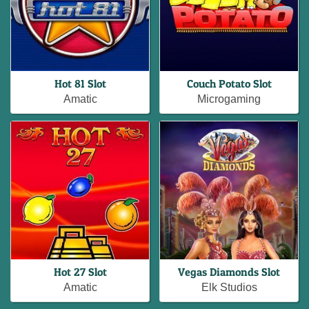
Hot 81 Slot
Couch Potato Slot
Amatic
Microgaming
Hot 27 Slot
Vegas Diamonds Slot
Amatic
Elk Studios