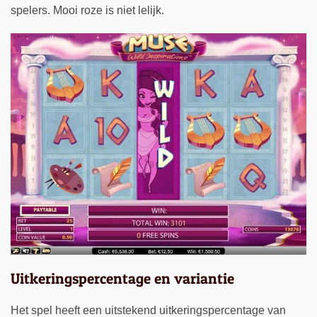
spelers. Mooi roze is niet lelijk.
Uitkeringspercentage en variantie
Het spel heeft een uitstekend uitkeringspercentage van