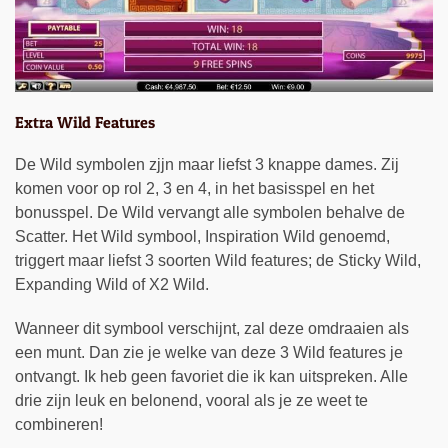
Extra Wild Features
De Wild symbolen zjjn maar liefst 3 knappe dames. Zij
komen voor op rol 2, 3 en 4, in het basisspel en het
bonusspel. De Wild vervangt alle symbolen behalve de
Scatter. Het Wild symbool, Inspiration Wild genoemd,
triggert maar liefst 3 soorten Wild features; de Sticky Wild,
Expanding Wild of X2 Wild.
Wanneer dit symbool verschijnt, zal deze omdraaien als
een munt. Dan zie je welke van deze 3 Wild features je
ontvangt. Ik heb geen favoriet die ik kan uitspreken. Alle
drie zijn leuk en belonend, vooral als je ze weet te
combineren!