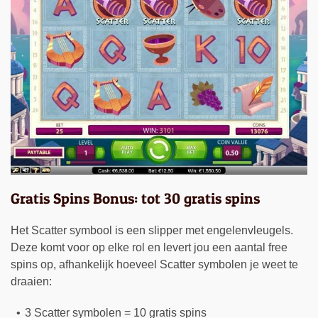
Gratis Spins Bonus: tot 30 gratis spins
Het Scatter symbool is een slipper met engelenvleugels.
Deze komt voor op elke rol en levert jou een aantal free
spins op, afhankelijk hoeveel Scatter symbolen je weet te
draaien:
3 Scatter symbolen = 10 gratis spins