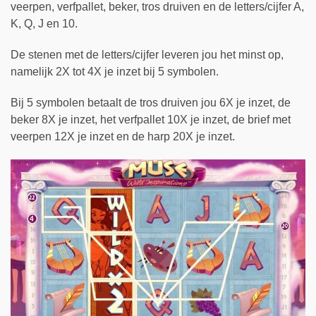
veerpen, verfpallet, beker, tros druiven en de letters/cijfer A,
K, Q, J en 10.
De stenen met de letters/cijfer leveren jou het minst op,
namelijk 2X tot 4X je inzet bij 5 symbolen.
Bij 5 symbolen betaalt de tros druiven jou 6X je inzet, de
beker 8X je inzet, het verfpallet 10X je inzet, de brief met
veerpen 12X je inzet en de harp 20X je inzet.