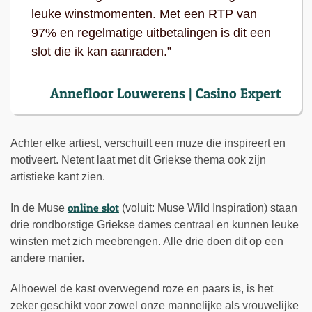
leuke winstmomenten. Met een RTP van
97% en regelmatige uitbetalingen is dit een
slot die ik kan aanraden.”
Annefloor Louwerens | Casino Expert
Achter elke artiest, verschuilt een muze die inspireert en
motiveert. Netent laat met dit Griekse thema ook zijn
artistieke kant zien.
online slot
In de Muse
(voluit: Muse Wild Inspiration) staan
drie rondborstige Griekse dames centraal en kunnen leuke
winsten met zich meebrengen. Alle drie doen dit op een
andere manier.
Alhoewel de kast overwegend roze en paars is, is het
zeker geschikt voor zowel onze mannelijke als vrouwelijke