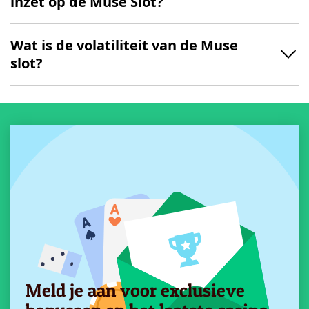
inzet op de Muse Slot?
Wat is de volatiliteit van de Muse
slot?
Meld je aan voor exclusieve