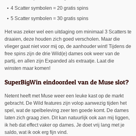
4 Scatter symbolen = 20 gratis spins
5 Scatter symbolen = 30 gratis spins
Het was zeker wel een uitdaging om minimaal 3 Scatters te
draaien, deze houden zich goed verscholen. Maar die
vlieger gaat niet voor mij op, de aanhouder wint! Tijdens de
free spins zijn de drie Wild(e) dames ook weer van de
partij, en allen zijn Expanded als extraatje. Laat die
winsten maar komen!
SuperBigWin eindoordeel van de Muse slot?
Netent heeft met Muse weer een leuke kast op de markt
gebracht. De Wild features zijn volop aanwezig tijden het
spel, wat de spelbeleving zeer ten goede komt. De dames
laten zich graag zien. Dit kan natuurlijk ook aan mij liggen,
ik heb dat effect vaker op dames. Je doet vrij lang met je
saldo, wat ik ook erg fijn vind.