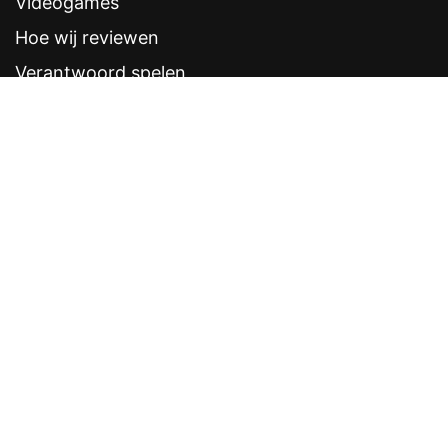
Videogames
Hoe wij reviewen
Verantwoord spelen
Contentstandaarden
Veelgestelde vragen
Contact
Sitemap
Disclaimer
Privacyverklaring
CRUKS eerder opzeggen
Software provider
Weddenschappen
Contacten