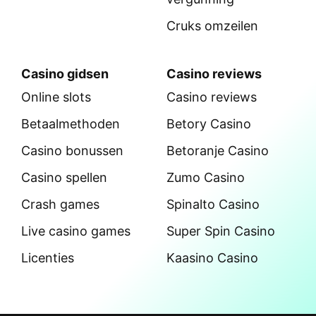
Cruks omzeilen
Casino gidsen
Casino reviews
Online slots
Casino reviews
Betaalmethoden
Betory Casino
Casino bonussen
Betoranje Casino
Casino spellen
Zumo Casino
Crash games
Spinalto Casino
Live casino games
Super Spin Casino
Licenties
Kaasino Casino