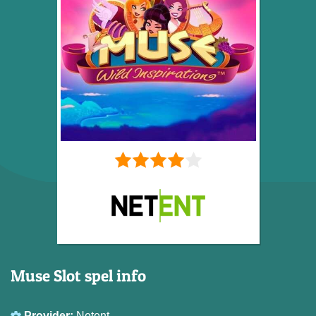
Muse Slot spel info
Provider:
Netent