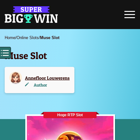
Home
/
Online Slots
/
Muse Slot
Muse Slot
Annefloor Louwerens
Author
Hoge RTP Slot