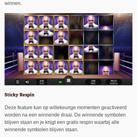
winnen.
Sticky Respin
Deze feature kan op willekeurige momenten geactiveerd
worden na een winnende draai. De winnende symbolen
blijven staan en je krijgt een gratis respin waarbij alle
winnende symbolen blijven staan.