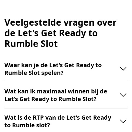
Veelgestelde vragen over
de Let's Get Ready to
Rumble Slot
Waar kan je de Let's Get Ready to
Rumble Slot spelen?
Wat kan ik maximaal winnen bij de
Let's Get Ready to Rumble Slot?
Wat is de RTP van de Let's Get Ready
to Rumble slot?