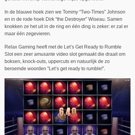
In de blauwe hoek zien we Tommy “Two-Times” Johnson
en in de rode hoek Dirk “the Destroyer” Wiseau. Samen
knokken ze het uit in de ring en één ding is zeker: er zal er
maar één zegevieren.
Relax Gaming heeft met de Let’s Get Ready to Rumble
Slot een zeer amusante video slot gemaakt die draait om
boksen, knock-outs, uppercuts en natuurlijk de zo
beroemde woorden “Let’s get ready to rumble!”.