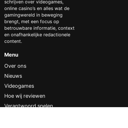
schrijven over videogames,
online casino’s en alles wat de
gamingwereld in beweging
brengt, met een focus op
betrouwbare informatie, context
en onafhankelijke redactionele
content.
Menu
Over ons
Nieuws
Videogames
Hoe wij reviewen
Verantwoord spelen
Contentstandaarden
Veelgestelde vragen