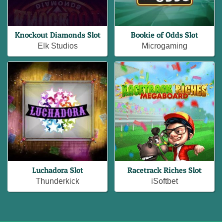
Knockout Diamonds Slot
Bookie of Odds Slot
Elk Studios
Microgaming
Luchadora Slot
Racetrack Riches Slot
Thunderkick
iSoftbet