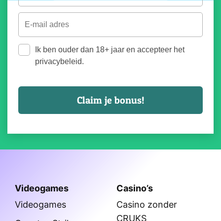
Ik ben ouder dan 18+ jaar en accepteer het
privacybeleid.
Videogames
Casino’s
Videogames
Casino zonder
CRUKS