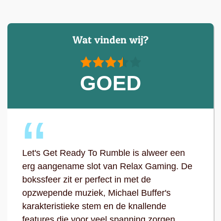
Wat vinden wij?
GOED
“
Let's Get Ready To Rumble is alweer een
erg aangename slot van Relax Gaming. De
bokssfeer zit er perfect in met de
opzwepende muziek, Michael Buffer's
karakteristieke stem en de knallende
features die voor veel spanning zorgen