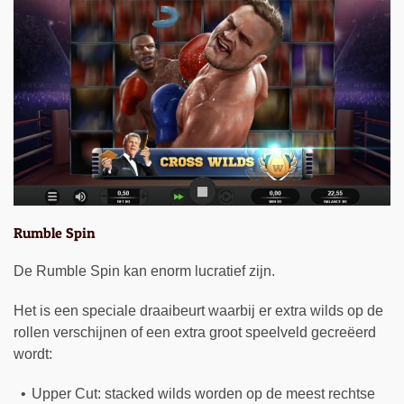
Rumble Spin
De Rumble Spin kan enorm lucratief zijn.
Het is een speciale draaibeurt waarbij er extra wilds op de
rollen verschijnen of een extra groot speelveld gecreëerd
wordt:
Upper Cut: stacked wilds worden op de meest rechtse