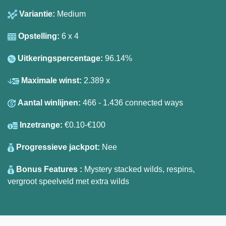
Variantie:
Medium
Opstelling:
6 x 4
Uitkeringspercentage:
96.14%
Maximale winst:
2.389 x
Aantal winlijnen:
466 - 1.436 connected ways
Inzetrange:
€0.10-€100
Progressieve jackpot:
Nee
Bonus Features :
Mystery stacked wilds, respins,
vergroot speelveld met extra wilds