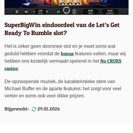
SuperBigWin eindoordeel van de Let’s Get
Ready To Rumble slot?
Het is zeker geen doorsnee slot en je moet soms wat
bonus
geduld hebben voordat de
features vallen, maar wij
No CRUKS
hebben ons kostelijk vermaakt spelend in het
casino
.
De opzwepende muziek, de karakteristieke stem van
Michael Buffer en de aparte features: het zorgt voor veel
vertier en soms ook voor dikke prijzen.
Bijgewerkt:
29.01.2026