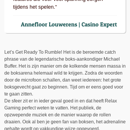
tijdens het spelen.”
Annefloor Louwerens | Casino Expert
Let’s Get Ready To Rumble! Het is de beroemde catch
phrase van de legendarische boks-aankondiger Michael
Buffer. Het is zijn manier om de kolkende mensen massa in
de boksarena helemaal wild te krijgen. Zodra de woorden
door de microfoon schallen, dan weet iedereen: het grote
boksgevecht gaat zo beginnen. Tijd om er eens goed voor
te gaan zitten.
De sfeer zit er in ieder geval goed in en dat heeft Relax
Gaming perfect weten te vatten. Het publiek, de
opzwepende muziek en de manier waarop de rollen
draaien. Ook al ben je geen fan van boksen, het adrenaline
gehalte wordt op vakkundige wijze opgevoerd.