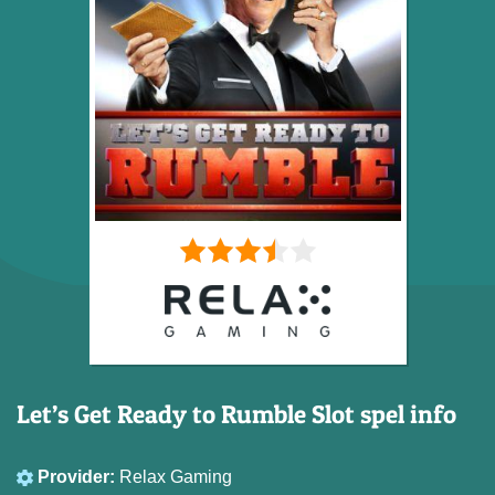
Let’s Get Ready to Rumble Slot spel info
Provider:
Relax Gaming