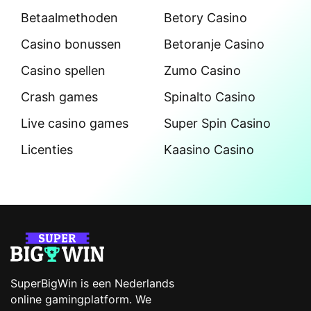
Betaalmethoden
Betory Casino
Casino bonussen
Betoranje Casino
Casino spellen
Zumo Casino
Crash games
Spinalto Casino
Live casino games
Super Spin Casino
Licenties
Kaasino Casino
SuperBigWin is een Nederlands
online gamingplatform. We