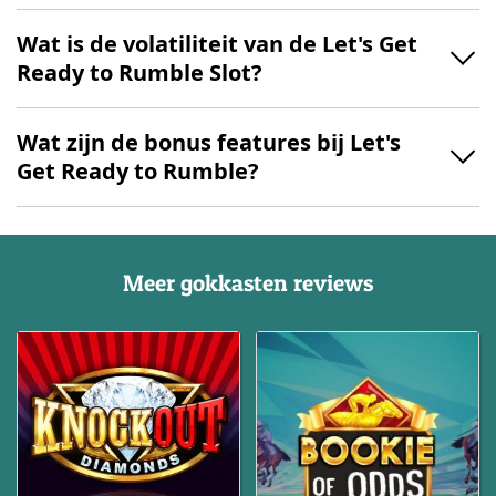
Wat is de volatiliteit van de Let's Get
Ready to Rumble Slot?
Wat zijn de bonus features bij Let's
Get Ready to Rumble?
Meer gokkasten reviews