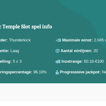
 Temple Slot spel info
ider:
Thunderkick
Maximale winst:
2.045 
antie:
Laag
Aantal winlijnen:
20
elling:
5 x 3
Inzetrange:
€0.10-€100
eringspercentage:
96.10%
Progressieve jackpot:
N