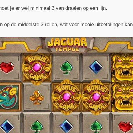
et je er wel minimaal 3 van draaien op een lijn.
 op de middelste 3 rollen, wat voor mooie uitbetalingen kan