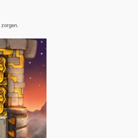
 zorgen.