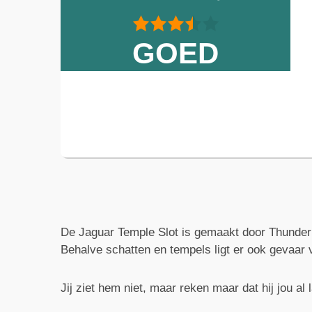
GOED
De Jaguar Temple Slot is gemaakt door Thunderk
Behalve schatten en tempels ligt er ook gevaar voo
Jij ziet hem niet, maar reken maar dat hij jou al 