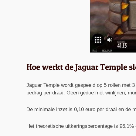
Hoe werkt de Jaguar Temple sl
Jaguar Temple wordt gespeeld op 5 rollen met 3 ri
bedrag per draai. Geen gedoe met winlijnen, mun
De minimale inzet is 0,10 euro per draai en de m
Het theoretische uitkeringspercentage is 96,1% e