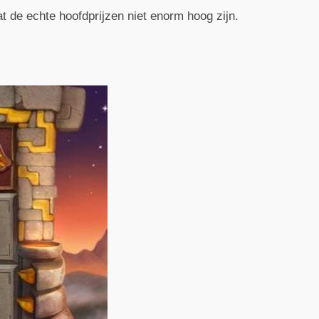
at de echte hoofdprijzen niet enorm hoog zijn.