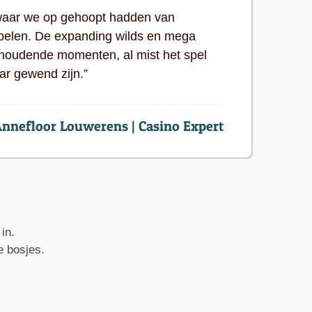
 waar we op gehoopt hadden van
 spelen. De expanding wilds en mega
rhoudende momenten, al mist het spel
ar gewend zijn.”
nnefloor Louwerens | Casino Expert
in.
e bosjes.