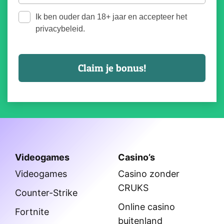
Ik ben ouder dan 18+ jaar en accepteer het
privacybeleid.
Videogames
Casino’s
Videogames
Casino zonder
CRUKS
Counter-Strike
Online casino
Fortnite
buitenland