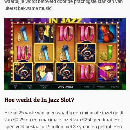
waarbij je wordt betoverd door de prachtigste klanken van
uiterst bekwame musici.
Hoe werkt de In Jazz Slot?
Er zijn 25 vaste winlijnen waarbij een minimale inzet geldt
van €0,25 en een maximale inzet van €250 per draai. Het
speelveld bestaat uit 5 rollen met 3 symbolen per rol. Een