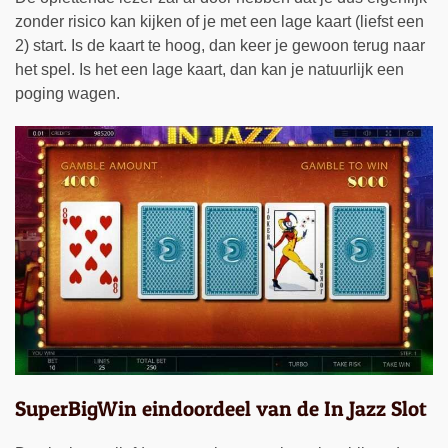
zonder risico kan kijken of je met een lage kaart (liefst een
2) start. Is de kaart te hoog, dan keer je gewoon terug naar
het spel. Is het een lage kaart, dan kan je natuurlijk een
poging wagen.
SuperBigWin eindoordeel van de In Jazz Slot