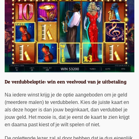
De verdubbeloptie: win een veelvoud van je uitbetaling
Na iedere winst krijg je de optie aangeboden om je geld
(meerdere malen) te verdubbelen. Kies de juiste kaart en
als deze hoger is dan jouw beginkaart, dan verdubbel je
jouw geld. Het mooie is, dat je eerst de kaart te zien krijgt
en daarna past kiest of je wilt spelen of niet.
De oplettende lezer zal al door hebben dat je dus eigenlijk