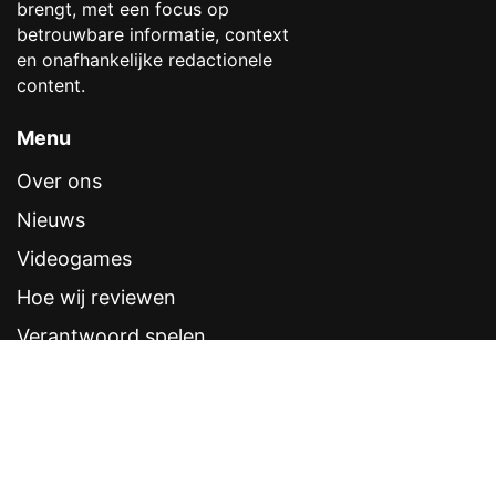
brengt, met een focus op
betrouwbare informatie, context
en onafhankelijke redactionele
content.
Menu
Over ons
Nieuws
Videogames
Hoe wij reviewen
Verantwoord spelen
Contentstandaarden
Veelgestelde vragen
Contact
Sitemap