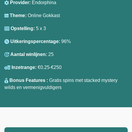
Provider:
Endorphina
Theme:
Online Gokkast
Opstelling:
5 x 3
Uitkeringspercentage:
96%
Aantal winlijnen:
25
Inzetrange:
€0.25-€250
Bonus Features :
Gratis spins met stacked mystery
wilds en vermenigvuldigers