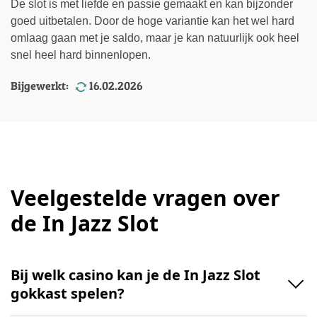
De slot is met liefde en passie gemaakt en kan bijzonder
goed uitbetalen. Door de hoge variantie kan het wel hard
omlaag gaan met je saldo, maar je kan natuurlijk ook heel
snel heel hard binnenlopen.
Bijgewerkt:
16.02.2026
Veelgestelde vragen over
de In Jazz Slot
Bij welk casino kan je de In Jazz Slot
gokkast spelen?