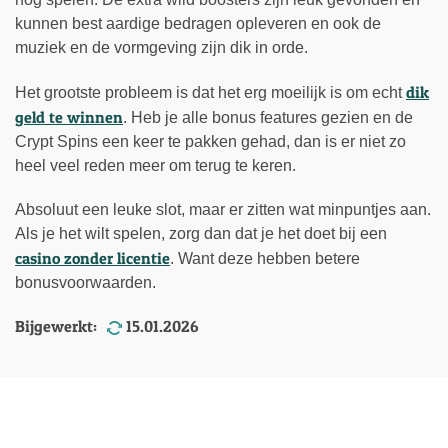
kunnen best aardige bedragen opleveren en ook de
muziek en de vormgeving zijn dik in orde.
dik
Het grootste probleem is dat het erg moeilijk is om echt
geld te winnen
. Heb je alle bonus features gezien en de
Crypt Spins een keer te pakken gehad, dan is er niet zo
heel veel reden meer om terug te keren.
Absoluut een leuke slot, maar er zitten wat minpuntjes aan.
Als je het wilt spelen, zorg dan dat je het doet bij een
casino zonder licentie
. Want deze hebben betere
bonusvoorwaarden.
Bijgewerkt:
15.01.2026