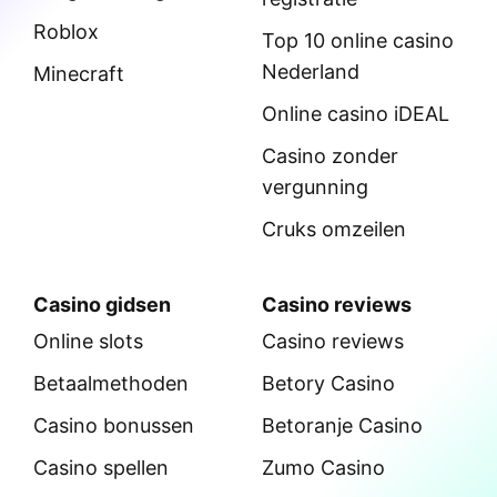
Roblox
Top 10 online casino
Nederland
Minecraft
Online casino iDEAL
Casino zonder
vergunning
Cruks omzeilen
Casino gidsen
Casino reviews
Online slots
Casino reviews
Betaalmethoden
Betory Casino
Casino bonussen
Betoranje Casino
Casino spellen
Zumo Casino