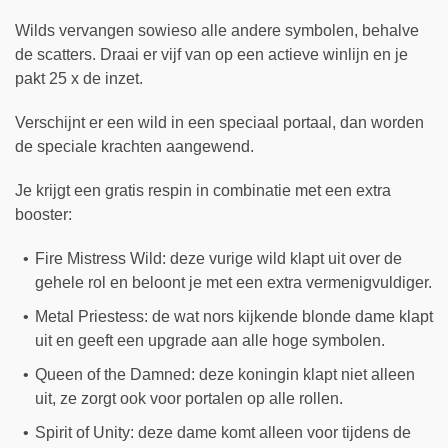
Wilds vervangen sowieso alle andere symbolen, behalve
de scatters. Draai er vijf van op een actieve winlijn en je
pakt 25 x de inzet.
Verschijnt er een wild in een speciaal portaal, dan worden
de speciale krachten aangewend.
Je krijgt een gratis respin in combinatie met een extra
booster:
Fire Mistress Wild: deze vurige wild klapt uit over de
gehele rol en beloont je met een extra vermenigvuldiger.
Metal Priestess: de wat nors kijkende blonde dame klapt
uit en geeft een upgrade aan alle hoge symbolen.
Queen of the Damned: deze koningin klapt niet alleen
uit, ze zorgt ook voor portalen op alle rollen.
Spirit of Unity: deze dame komt alleen voor tijdens de