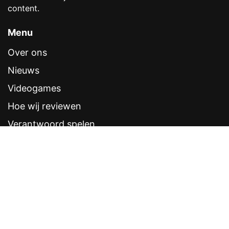
content.
Menu
Over ons
Nieuws
Videogames
Hoe wij reviewen
Verantwoord spelen
Contentstandaarden
Veelgestelde vragen
Contact
Sitemap
Disclaimer