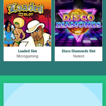
Loaded Slot
Disco Diamonds Slot
Microgaming
Netent