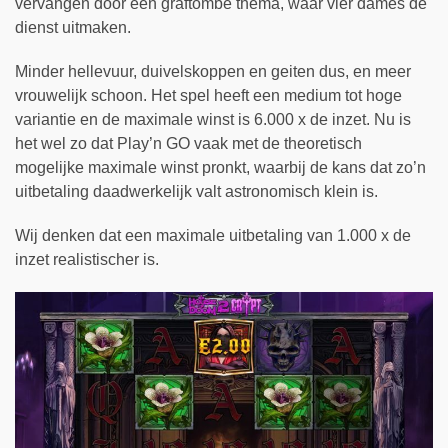
vervangen door een graftombe thema, waar vier dames de
dienst uitmaken.
Minder hellevuur, duivelskoppen en geiten dus, en meer
vrouwelijk schoon. Het spel heeft een medium tot hoge
variantie en de maximale winst is 6.000 x de inzet. Nu is
het wel zo dat Play’n GO vaak met de theoretisch
mogelijke maximale winst pronkt, waarbij de kans dat zo’n
uitbetaling daadwerkelijk valt astronomisch klein is.
Wij denken dat een maximale uitbetaling van 1.000 x de
inzet realistischer is.