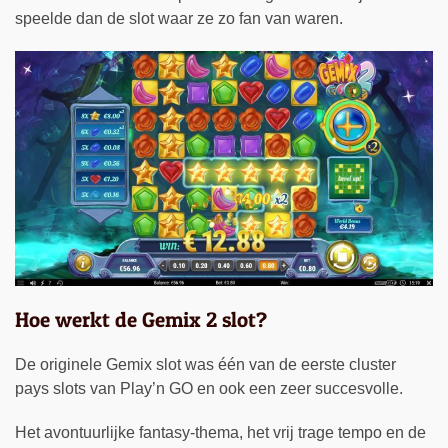
speelde dan de slot waar ze zo fan van waren.
Hoe werkt de Gemix 2 slot?
De originele Gemix slot was één van de eerste cluster
pays slots van Play’n GO en ook een zeer succesvolle.
Het avontuurlijke fantasy-thema, het vrij trage tempo en de