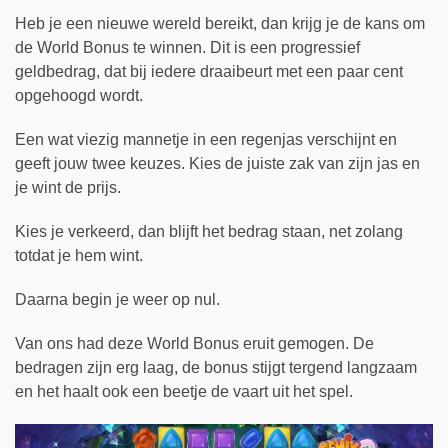
Heb je een nieuwe wereld bereikt, dan krijg je de kans om
de World Bonus te winnen. Dit is een progressief
geldbedrag, dat bij iedere draaibeurt met een paar cent
opgehoogd wordt.
Een wat viezig mannetje in een regenjas verschijnt en
geeft jouw twee keuzes. Kies de juiste zak van zijn jas en
je wint de prijs.
Kies je verkeerd, dan blijft het bedrag staan, net zolang
totdat je hem wint.
Daarna begin je weer op nul.
Van ons had deze World Bonus eruit gemogen. De
bedragen zijn erg laag, de bonus stijgt tergend langzaam
en het haalt ook een beetje de vaart uit het spel.