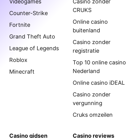
Videogames
Casino zonder
CRUKS
Counter-Strike
Online casino
Fortnite
buitenland
Grand Theft Auto
Casino zonder
League of Legends
registratie
Roblox
Top 10 online casino
Nederland
Minecraft
Online casino iDEAL
Casino zonder
vergunning
Cruks omzeilen
Casino gidsen
Casino reviews