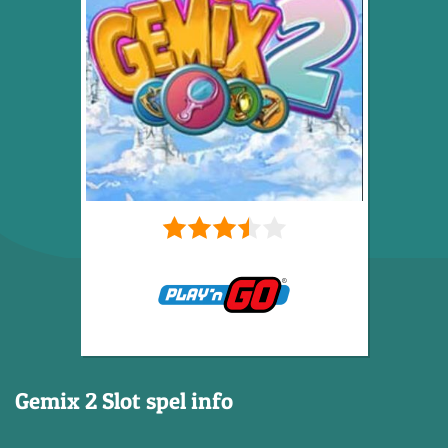
Gemix 2 Slot spel info