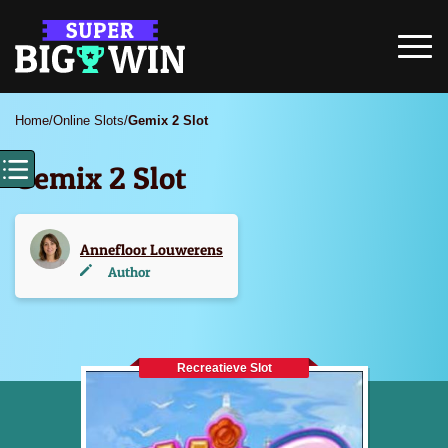
Home
/
Online Slots
/
Gemix 2 Slot
Gemix 2 Slot
Annefloor Louwerens
Author
Recreatieve Slot