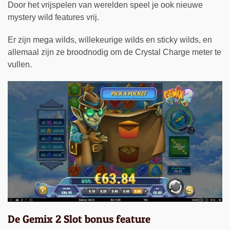
Door het vrijspelen van werelden speel je ook nieuwe
mystery wild features vrij.
Er zijn mega wilds, willekeurige wilds en sticky wilds, en
allemaal zijn ze broodnodig om de Crystal Charge meter te
vullen.
De Gemix 2 Slot bonus feature