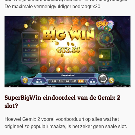
De maximale vermenigvuldiger bedraagt x20.
SuperBigWin eindoordeel van de Gemix 2
slot?
Hoewel Gemix 2 vooral voortborduurt op alles wat het
origineel zo populair maakte, is het zeker geen saaie slot.