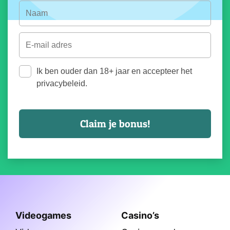
Ik ben ouder dan 18+ jaar en accepteer het
privacybeleid.
Videogames
Casino’s