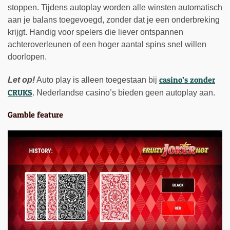
stoppen. Tijdens autoplay worden alle winsten automatisch
aan je balans toegevoegd, zonder dat je een onderbreking
krijgt. Handig voor spelers die liever ontspannen
achteroverleunen of een hoger aantal spins snel willen
doorlopen.
casino’s zonder
Let op!
Auto play is alleen toegestaan bij
CRUKS
. Nederlandse casino’s bieden geen autoplay aan.
Gamble feature