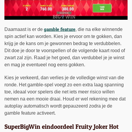
gamble feature
Daarnaast is er de
, die na elke winnende
spin actief kan worden. Kies je ervoor om te gokken, dan
krijg je de kans om je gewonnen bedrag te verdubbelen.
Dit doe je door te voorspellen of de volgende kaart rood of
zwart zal zijn. Raad je het goed, dan verdubbel je je winst
en mag je eventueel nog eens gokken.
Kies je verkeerd, dan verlies je de volledige winst van die
ronde. Het gamble-spel voegt zo een extra laag spanning
toe, ideaal voor spelers die net iets meer risico willen
nemen na een mooie draai. Houd er wel rekening mee dat
autoplay automatisch wordt gepauzeerd zodra je de
gamble feature activeert.
SuperBigWin eindoordeel Fruity Joker Hot