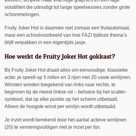
volatiliteit die uitnodigt tot lange speelsessies zonder grote
schommelingen.
Fruity Joker Hot is daarmee niet zomaar een fruitautomaat,
maar een schoolvoorbeeld van hoe FAZI tijdloze thema’s
blijft verpakken in een eigentijds jasje.
Hoe werkt de Fruity Joker Hot gokkast?
Bij Fruity Joker Hot draait alles om eenvoudige, klassieke
actie: je speelt op 5 rollen en 3 rijen met 20 vaste winlijnen.
Winsten worden toegekend van links naar rechts, te
beginnen bij de meest linkse rol – behalve bij het scatter-
symbool, dat op elke positie op het scherm uitbetaalt.
Alleen de hoogste winst per winlijn wordt uitbetaald.
Je inzet wordt berekend door het aantal actieve winlijnen
(20) te vermenigvuldigen met je inzet per lijn.