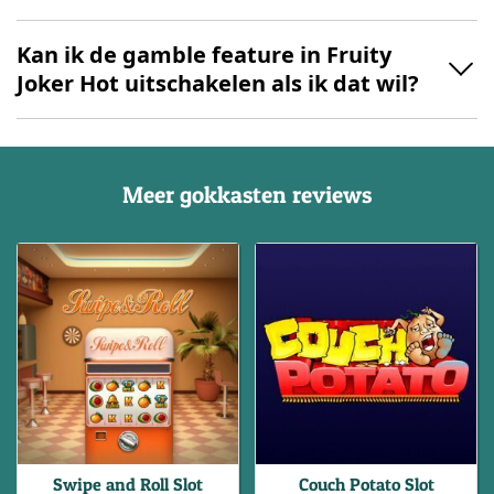
Kan ik de gamble feature in Fruity
Joker Hot uitschakelen als ik dat wil?
Meer gokkasten reviews
Swipe and Roll Slot
Couch Potato Slot