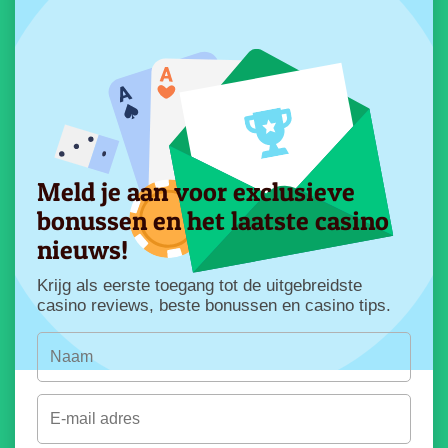
Meld je aan voor exclusieve
bonussen en het laatste casino
nieuws!
Krijg als eerste toegang tot de uitgebreidste
casino reviews, beste bonussen en casino tips.