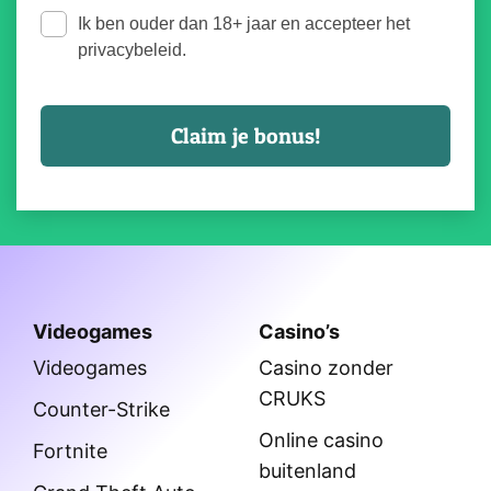
Ik ben ouder dan 18+ jaar en accepteer het
privacybeleid.
Videogames
Casino’s
Videogames
Casino zonder
CRUKS
Counter-Strike
Online casino
Fortnite
buitenland