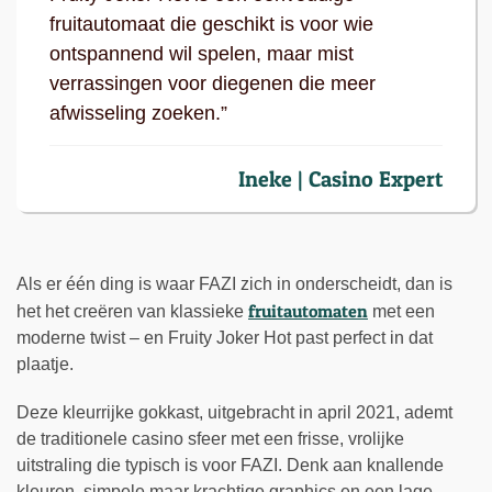
fruitautomaat die geschikt is voor wie
ontspannend wil spelen, maar mist
verrassingen voor diegenen die meer
afwisseling zoeken.”
Ineke | Casino Expert
Als er één ding is waar FAZI zich in onderscheidt, dan is
fruitautomaten
het het creëren van klassieke
met een
moderne twist – en Fruity Joker Hot past perfect in dat
plaatje.
Deze kleurrijke gokkast, uitgebracht in april 2021, ademt
de traditionele casino sfeer met een frisse, vrolijke
uitstraling die typisch is voor FAZI. Denk aan knallende
kleuren, simpele maar krachtige graphics en een lage