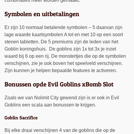
combinaties meer worden gemaakt.
Symbolen en uitbetalingen
Er zijn 10 normaal betalende symbolen – 5 daarvan zijn
lage waarde kaartsymbolen A tot en met 10 op een soort
stenen tabletten. De 5 premiums zijn de leden van het
Goblin koningshuis. De goblins zijn 1x tot 3x je inzet
waard bij 6 op een rij. De monstertjes die op de symbolen
verschijnen, zie je ook boven het speelveld verschijnen.
Zijn kunnen je helpen bepaalde features te activeren.
Bonussen opde Evil Goblins xBomb Slot
Zoals we van Nolimit City gewend zijn is er ook in Evil
Goblins een scala aan bonussen te krijgen.
Goblin Sacrifice
Bij elke draai verschijnen 4 van de goblins die op de