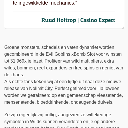
te ingewikkelde mechanics.”
Ruud Holtrop | Casino Expert
Groene monsters, schedels en vaten dynamiet worden
gecombineerd in de Evil Goblins xBomb Slot voor winsten
tot 31.969x je inzet. Profiteer van wild multipliers, extra
wilds, bommen, reel expanders en free spins en geniet van
de chaos.
Als echte fans keken wij al een tijdje uit naar deze nieuwe
release van Nolimit City. Perfect getimed voor Halloween
worden we getrakteerd op een gemeenschap vleesetende,
mensenetende, bloeddrinkende, ondeugende duivels.
Ze zijn eigenlijk vrij nuttig, aangezien ze willekeurige
symbolen in Wilds kunnen veranderen en je op andere