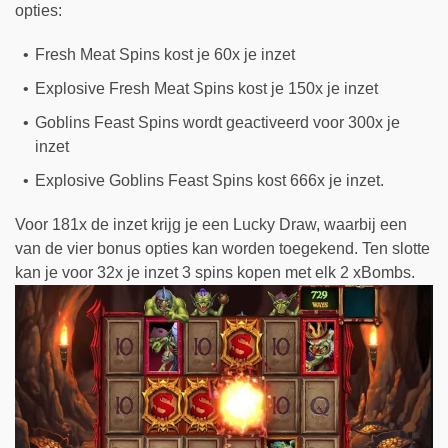
opties:
Fresh Meat Spins kost je 60x je inzet
Explosive Fresh Meat Spins kost je 150x je inzet
Goblins Feast Spins wordt geactiveerd voor 300x je
inzet
Explosive Goblins Feast Spins kost 666x je inzet.
Voor 181x de inzet krijg je een Lucky Draw, waarbij een
van de vier bonus opties kan worden toegekend. Ten slotte
kan je voor 32x je inzet 3 spins kopen met elk 2 xBombs.