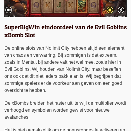
SuperBigWin eindoordeel van de Evil Goblins
xBomb Slot
De online slots van Nolimit City hebben altijd een element
van chaos en verwarring. Bij sommigen is dat extreem,
zoals in Mental, bij andere valt het wel mee, zoals hier in
Evil Goblins. Wij houden van Nolimit City, maar beseffen
ons ook dat dit niet ieders pakkie an is. Wij begrijpen dat
sommige spelers er de voorkeur aan geven om een goed
overzicht te hebben.
De xBombs breiden het raster uit, terwijl de multiplier wordt
verhoogd en symbolen worden gewist voor nieuwe
avalanches.
Het is niet gemakkelijk om de bonusrondes te activeren en