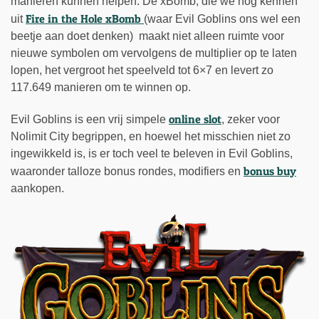
manieren kunnen helpen. De xBomb, die we nog kennen
Fire in the Hole xBomb
uit
(waar Evil Goblins ons wel een
beetje aan doet denken) maakt niet alleen ruimte voor
nieuwe symbolen om vervolgens de multiplier op te laten
lopen, het vergroot het speelveld tot 6×7 en levert zo
117.649 manieren om te winnen op.
online slot
Evil Goblins is een vrij simpele
, zeker voor
Nolimit City begrippen, en hoewel het misschien niet zo
ingewikkeld is, is er toch veel te beleven in Evil Goblins,
bonus buy
waaronder talloze bonus rondes, modifiers en
aankopen.