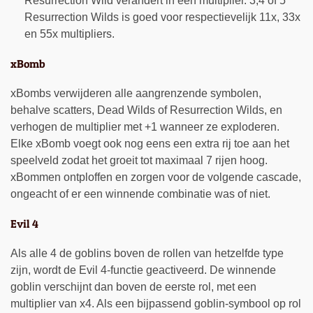
Resurrection Wild verandert in een multiplier. 3,4 of 5
Resurrection Wilds is goed voor respectievelijk 11x, 33x
en 55x multipliers.
xBomb
xBombs verwijderen alle aangrenzende symbolen,
behalve scatters, Dead Wilds of Resurrection Wilds, en
verhogen de multiplier met +1 wanneer ze exploderen.
Elke xBomb voegt ook nog eens een extra rij toe aan het
speelveld zodat het groeit tot maximaal 7 rijen hoog.
xBommen ontploffen en zorgen voor de volgende cascade,
ongeacht of er een winnende combinatie was of niet.
Evil 4
Als alle 4 de goblins boven de rollen van hetzelfde type
zijn, wordt de Evil 4-functie geactiveerd. De winnende
goblin verschijnt dan boven de eerste rol, met een
multiplier van x4. Als een bijpassend goblin-symbool op rol