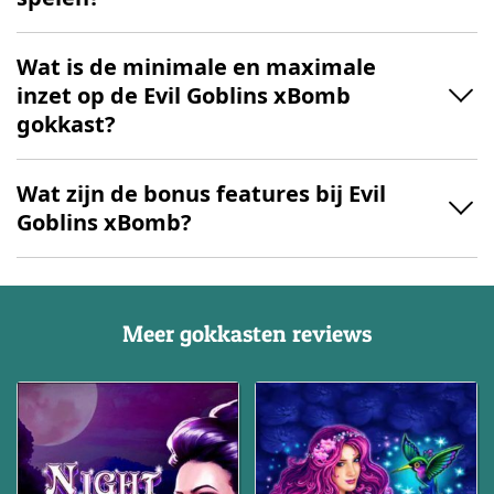
Wat is de minimale en maximale
inzet op de Evil Goblins xBomb
gokkast?
Wat zijn de bonus features bij Evil
Goblins xBomb?
Meer gokkasten reviews