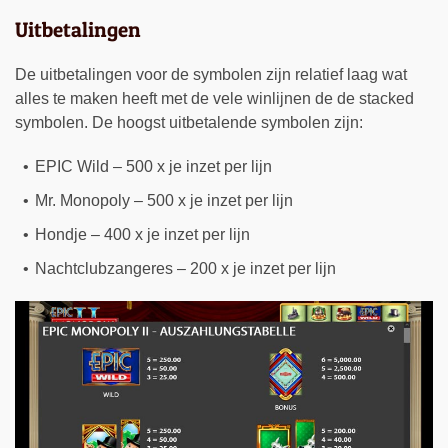
Uitbetalingen
De uitbetalingen voor de symbolen zijn relatief laag wat
alles te maken heeft met de vele winlijnen de de stacked
symbolen. De hoogst uitbetalende symbolen zijn:
EPIC Wild – 500 x je inzet per lijn
Mr. Monopoly – 500 x je inzet per lijn
Hondje – 400 x je inzet per lijn
Nachtclubzangeres – 200 x je inzet per lijn