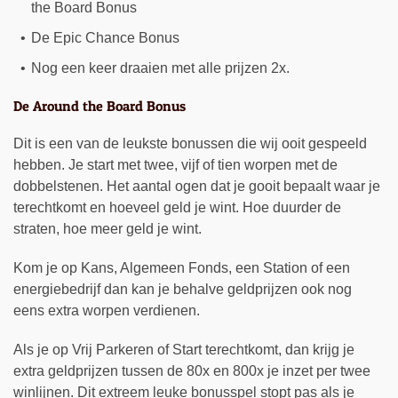
the Board Bonus
De Epic Chance Bonus
Nog een keer draaien met alle prijzen 2x.
De Around the Board Bonus
Dit is een van de leukste bonussen die wij ooit gespeeld
hebben. Je start met twee, vijf of tien worpen met de
dobbelstenen. Het aantal ogen dat je gooit bepaalt waar je
terechtkomt en hoeveel geld je wint. Hoe duurder de
straten, hoe meer geld je wint.
Kom je op Kans, Algemeen Fonds, een Station of een
energiebedrijf dan kan je behalve geldprijzen ook nog
eens extra worpen verdienen.
Als je op Vrij Parkeren of Start terechtkomt, dan krijg je
extra geldprijzen tussen de 80x en 800x je inzet per twee
winlijnen. Dit extreem leuke bonusspel stopt pas als je