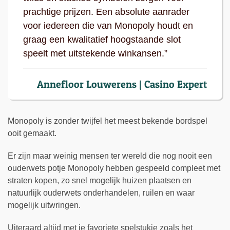
prachtige prijzen. Een absolute aanrader
voor iedereen die van Monopoly houdt en
graag een kwalitatief hoogstaande slot
speelt met uitstekende winkansen.”
Annefloor Louwerens | Casino Expert
Monopoly is zonder twijfel het meest bekende bordspel
ooit gemaakt.
Er zijn maar weinig mensen ter wereld die nog nooit een
ouderwets potje Monopoly hebben gespeeld compleet met
straten kopen, zo snel mogelijk huizen plaatsen en
natuurlijk ouderwets onderhandelen, ruilen en waar
mogelijk uitwringen.
Uiteraard altijd met je favoriete spelstukje zoals het