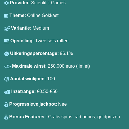
Provider:
Scientific Games
Theme:
Online Gokkast
Variantie:
Medium
Opstelling:
Twee sets rollen
Uitkeringspercentage:
96.1%
Maximale winst:
250.000 euro (limiet)
Aantal winlijnen:
100
Inzetrange:
€0.50-€50
Progressieve jackpot:
Nee
Bonus Features :
Gratis spins, rad bonus, geldprijzen