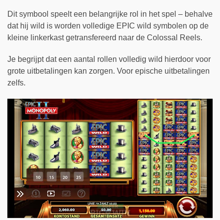
Dit symbool speelt een belangrijke rol in het spel – behalve
dat hij wild is worden volledige EPIC wild symbolen op de
kleine linkerkast getransfereerd naar de Colossal Reels.
Je begrijpt dat een aantal rollen volledig wild hierdoor voor
grote uitbetalingen kan zorgen. Voor epische uitbetalingen
zelfs.