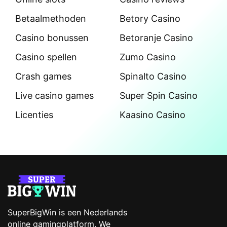
Betaalmethoden
Betory Casino
Casino bonussen
Betoranje Casino
Casino spellen
Zumo Casino
Crash games
Spinalto Casino
Live casino games
Super Spin Casino
Licenties
Kaasino Casino
SuperBigWin is een Nederlands
online gamingplatform. We