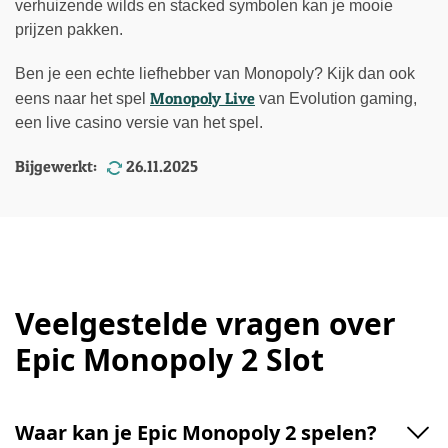
verhuizende wilds en stacked symbolen kan je mooie
prijzen pakken.
Ben je een echte liefhebber van Monopoly? Kijk dan ook
Monopoly Live
eens naar het spel
van Evolution gaming,
een live casino versie van het spel.
Bijgewerkt:
26.11.2025
Veelgestelde vragen over
Epic Monopoly 2 Slot
Waar kan je Epic Monopoly 2 spelen?