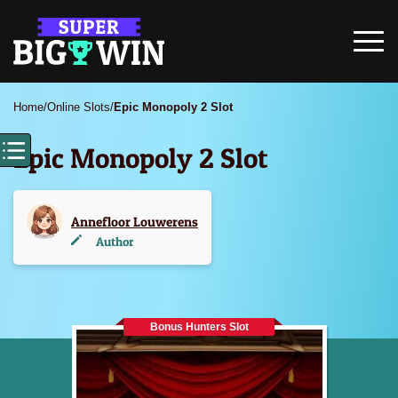
Home
/
Online Slots
/
Epic Monopoly 2 Slot
Epic Monopoly 2 Slot
Annefloor Louwerens
Author
Bonus Hunters Slot