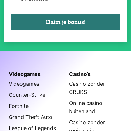
Videogames
Casino’s
Videogames
Casino zonder
CRUKS
Counter-Strike
Online casino
Fortnite
buitenland
Grand Theft Auto
Casino zonder
League of Legends
registratie