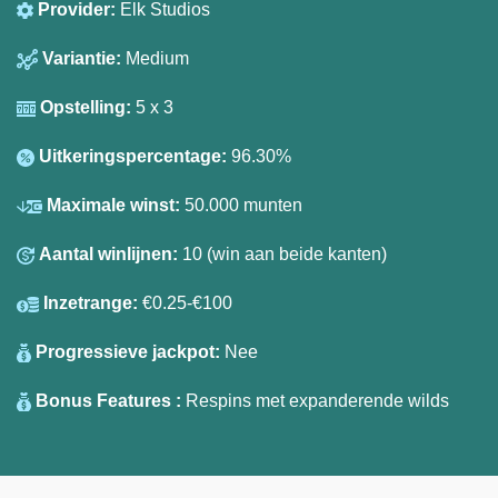
Provider:
Elk Studios
Variantie:
Medium
Opstelling:
5 x 3
Uitkeringspercentage:
96.30%
Maximale winst:
50.000 munten
Aantal winlijnen:
10 (win aan beide kanten)
Inzetrange:
€0.25-€100
Progressieve jackpot:
Nee
Bonus Features :
Respins met expanderende wilds