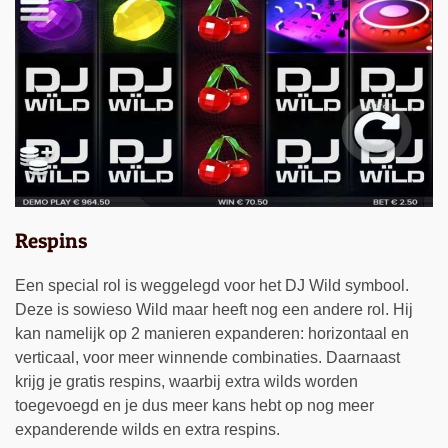
Respins
Een special rol is weggelegd voor het DJ Wild symbool.
Deze is sowieso Wild maar heeft nog een andere rol. Hij
kan namelijk op 2 manieren expanderen: horizontaal en
verticaal, voor meer winnende combinaties. Daarnaast
krijg je gratis respins, waarbij extra wilds worden
toegevoegd en je dus meer kans hebt op nog meer
expanderende wilds en extra respins.