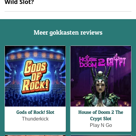
Wild Slot?
Meer gokkasten reviews
Gods of Rock! Slot
House of Doom 2 The
Crypt Slot
Thunderkick
Play N Go