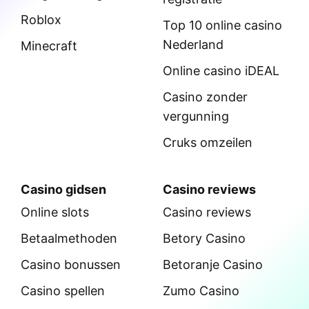
Roblox
Top 10 online casino
Nederland
Minecraft
Online casino iDEAL
Casino zonder
vergunning
Cruks omzeilen
Casino gidsen
Casino reviews
Online slots
Casino reviews
Betaalmethoden
Betory Casino
Casino bonussen
Betoranje Casino
Casino spellen
Zumo Casino