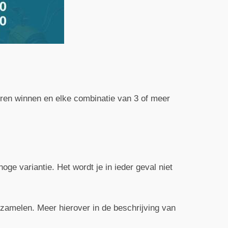
ieren winnen en elke combinatie van 3 of meer
e variantie. Het wordt je in ieder geval niet
rzamelen. Meer hierover in de beschrijving van