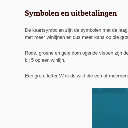
Symbolen en uitbetalingen
De kaartsymbolen zijn de symbolen met de laags
met meer winlijnen en dus meer kans op die grote 
Rode, groene en gele dom ogende vissen zijn d
bij 5 op een winlijn.
Een grote letter W is de wild die een of meerdere