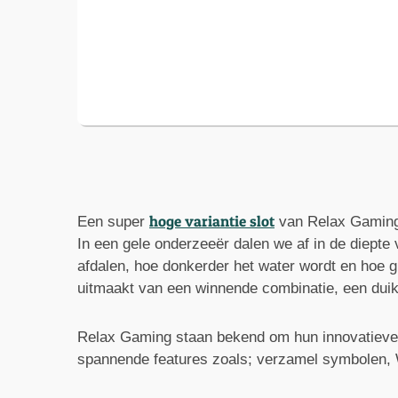
hoge variantie slot
Een super
van Relax Gaming 
In een gele onderzeeër dalen we af in de diept
afdalen, hoe donkerder het water wordt en hoe g
uitmaakt van een winnende combinatie, een duikb
Relax Gaming staan bekend om hun innovatieve 
spannende features zoals; verzamel symbolen, W