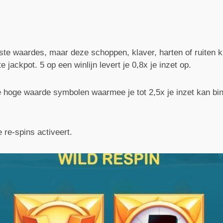
te waardes, maar deze schoppen, klaver, harten of ruiten k
jackpot. 5 op een winlijn levert je 0,8x je inzet op.
e hoge waarde symbolen waarmee je tot 2,5x je inzet kan bi
 re-spins activeert.