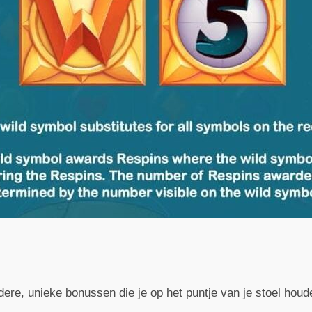
re, unieke bonussen die je op het puntje van je stoel houd