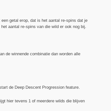
en getal erop, dat is het aantal re-spins dat je
e het aantal re-spins van die wild er ook nog bij.
 van de winnende combinatie dan worden alle
 start de Deep Descent Progression feature.
ijgt hier tevens 1 of meerdere wilds die blijven