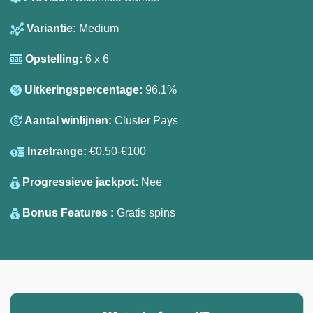
Variantie:
Medium
Opstelling:
6 x 6
Uitkeringspercentage:
96.1%
Aantal winlijnen:
Cluster Pays
Inzetrange:
€0.50-€100
Progressieve jackpot:
Nee
Bonus Features :
Gratis spins