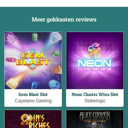
Meer gokkasten reviews
Gem Blast Slot
Neon Cluster Wins Slot
Cayetano Gaming
Stakelogic