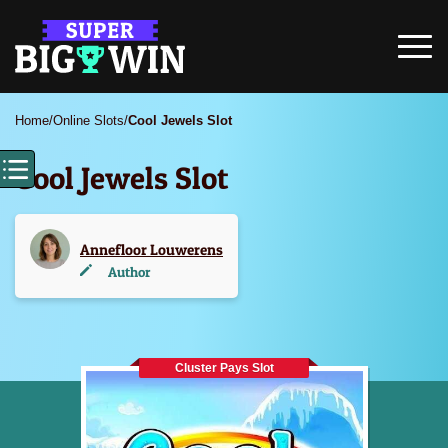
Home
/
Online Slots
/
Cool Jewels Slot
Cool Jewels Slot
Annefloor Louwerens
Author
Cluster Pays Slot