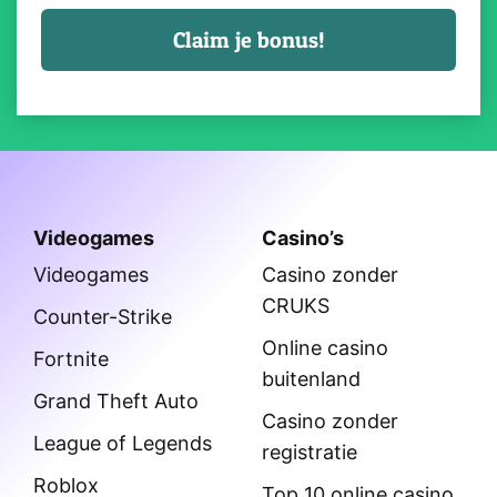
Videogames
Casino’s
Videogames
Casino zonder
CRUKS
Counter-Strike
Online casino
Fortnite
buitenland
Grand Theft Auto
Casino zonder
League of Legends
registratie
Roblox
Top 10 online casino