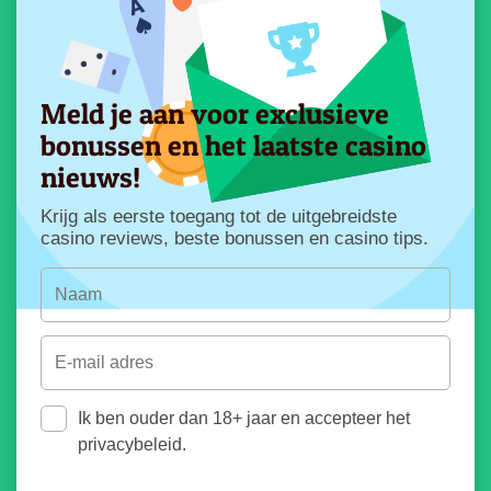
Meld je aan voor exclusieve
bonussen en het laatste casino
nieuws!
Krijg als eerste toegang tot de uitgebreidste
casino reviews, beste bonussen en casino tips.
Ik ben ouder dan 18+ jaar en accepteer het
privacybeleid.