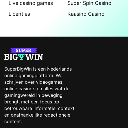
Live casino games
Super Spin Casino
Licenties
Kaasino Casino
SuperBigWin is een Nederlands
online gamingplatform. We
schrijven over videogames,
online casino’s en alles wat de
gamingwereld in beweging
brengt, met een focus op
betrouwbare informatie, context
en onafhankelijke redactionele
content.