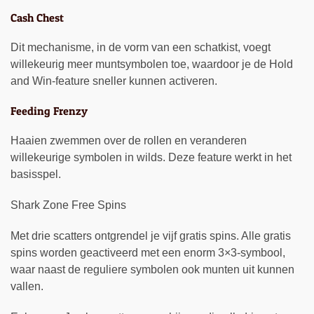
Cash Chest
Dit mechanisme, in de vorm van een schatkist, voegt
willekeurig meer muntsymbolen toe, waardoor je de Hold
and Win-feature sneller kunnen activeren.
Feeding Frenzy
Haaien zwemmen over de rollen en veranderen
willekeurige symbolen in wilds. Deze feature werkt in het
basisspel.
Shark Zone Free Spins
Met drie scatters ontgrendel je vijf gratis spins. Alle gratis
spins worden geactiveerd met een enorm 3×3-symbool,
waar naast de reguliere symbolen ook munten uit kunnen
vallen.