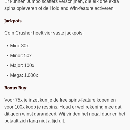
Er kunnen Jumbo scatters verschijnen, die elk drie extra
spins opleveren of de Hold and Win-feature activeren.
Jackpots
Coin Crusher heeft vier vaste jackpots:
Mini: 30x
Minor: 50x
Major: 100x
Mega: 1.000x
Bonus Buy
Voor 75x je inzet kun je de free spins-feature kopen en
voor 100x koop je respins. Houd er wel rekening mee dat
dit geen winst garandeert. Wij vinden het nogal duur en het
betaalt zich lang niet altijd uit.