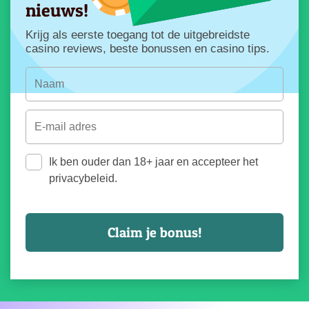
nieuws!
Krijg als eerste toegang tot de uitgebreidste
casino reviews, beste bonussen en casino tips.
Ik ben ouder dan 18+ jaar en accepteer het
privacybeleid.