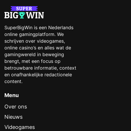
SuperBigWin is een Nederlands
online gamingplatform. We
schrijven over videogames,
online casino’s en alles wat de
gamingwereld in beweging
brengt, met een focus op
betrouwbare informatie, context
en onafhankelijke redactionele
content.
Menu
Over ons
Nieuws
Videogames