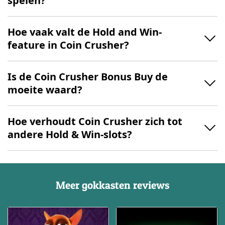
spelen?
Hoe vaak valt de Hold and Win-
feature in Coin Crusher?
Is de Coin Crusher Bonus Buy de
moeite waard?
Hoe verhoudt Coin Crusher zich tot
andere Hold & Win-slots?
Meer gokkasten reviews