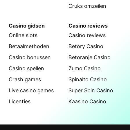
Cruks omzeilen
Casino gidsen
Casino reviews
Online slots
Casino reviews
Betaalmethoden
Betory Casino
Casino bonussen
Betoranje Casino
Casino spellen
Zumo Casino
Crash games
Spinalto Casino
Live casino games
Super Spin Casino
Licenties
Kaasino Casino