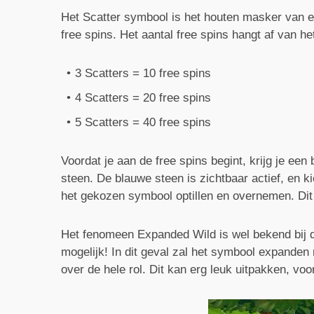
Het Scatter symbool is het houten masker van ee
free spins. Het aantal free spins hangt af van he
3 Scatters = 10 free spins
4 Scatters = 20 free spins
5 Scatters = 40 free spins
Voordat je aan de free spins begint, krijg je ee
steen. De blauwe steen is zichtbaar actief, en 
het gekozen symbool optillen en overnemen. Dit
Het fenomeen Expanded Wild is wel bekend bij 
mogelijk! In dit geval zal het symbool expande
over de hele rol. Dit kan erg leuk uitpakken, voo