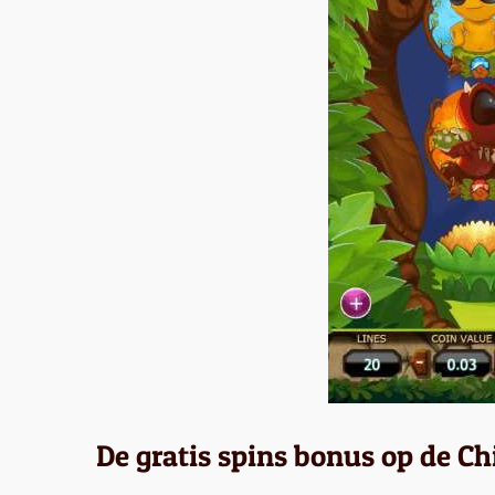
De gratis spins bonus op de Ch