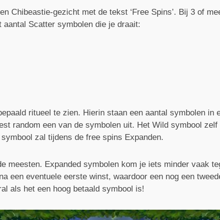
n Chibeastie-gezicht met de tekst ‘Free Spins’. Bij 3 of m
t aantal Scatter symbolen die je draait:
n bepaald ritueel te zien. Hierin staan een aantal symbolen i
kiest random een van de symbolen uit. Het Wild symbool zelf
 symbool zal tijdens de free spins Expanden.
de meesten. Expanded symbolen kom je iets minder vaak teg
n na een eventuele eerste winst, waardoor een nog een twee
ral als het een hoog betaald symbool is!