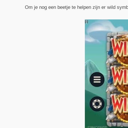
Om je nog een beetje te helpen zijn er wild sym