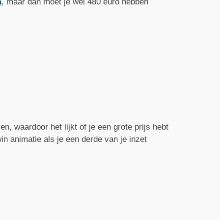
n
, maar dan moet je wel 480 euro hebben
n, waardoor het lijkt of je een grote prijs hebt
n animatie als je een derde van je inzet