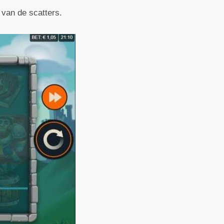
 van de scatters.