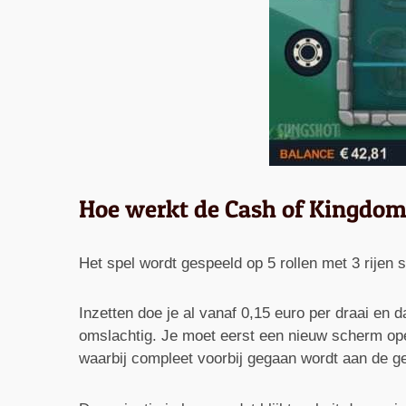
Hoe werkt de Cash of Kingdom
Het spel wordt gespeeld op 5 rollen met 3 rijen
Inzetten doe je al vanaf 0,15 euro per draai en 
omslachtig. Je moet eerst een nieuw scherm op
waarbij compleet voorbij gegaan wordt aan de ge