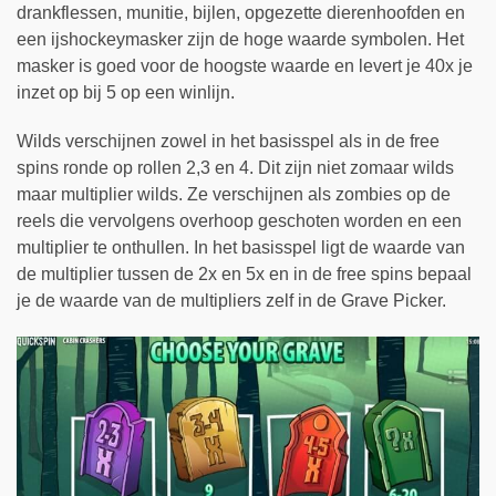
drankflessen, munitie, bijlen, opgezette dierenhoofden en
een ijshockeymasker zijn de hoge waarde symbolen. Het
masker is goed voor de hoogste waarde en levert je 40x je
inzet op bij 5 op een winlijn.
Wilds verschijnen zowel in het basisspel als in de free
spins ronde op rollen 2,3 en 4. Dit zijn niet zomaar wilds
maar multiplier wilds. Ze verschijnen als zombies op de
reels die vervolgens overhoop geschoten worden en een
multiplier te onthullen. In het basisspel ligt de waarde van
de multiplier tussen de 2x en 5x en in de free spins bepaal
je de waarde van de multipliers zelf in de Grave Picker.