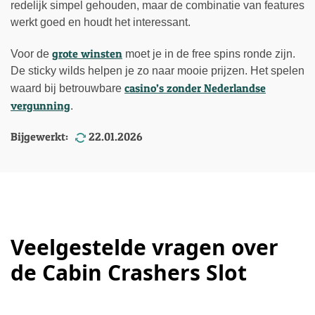
redelijk simpel gehouden, maar de combinatie van features
werkt goed en houdt het interessant.
grote winsten
Voor de
moet je in de free spins ronde zijn.
De sticky wilds helpen je zo naar mooie prijzen. Het spelen
casino’s zonder Nederlandse
waard bij betrouwbare
vergunning
.
Bijgewerkt:
22.01.2026
Veelgestelde vragen over
de Cabin Crashers Slot