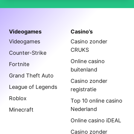
Videogames
Casino’s
Videogames
Casino zonder
CRUKS
Counter-Strike
Online casino
Fortnite
buitenland
Grand Theft Auto
Casino zonder
League of Legends
registratie
Roblox
Top 10 online casino
Nederland
Minecraft
Online casino iDEAL
Casino zonder