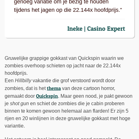
genoeg variatie om je bezig te houden
tijdens het jagen op die 22.144x hoofdprijs.”
Ineke | Casino Expert
Gruwelijke grappige gokkast van Quickspin waarin we
zombies overhoop schieten op jacht naar de 22.144x
hoofdprijs.
Een
Hillbilly
vakantie die grof verstoord wordt door
thema
zombies, dat is het
van deze cartoon horror,
Quickspin
gemaakt door
. Maar geen nood, je pakt gewoon
je
shot gun
en schiet de zombies die je cabin proberen
binnen te komen gewoon helemaal aan flarden! Er zijn 5
rijen en 20 winlijnen in deze gruwelijke gokkast met hoge
variantie.