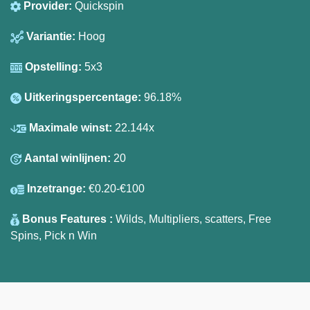
Provider:
Quickspin
Variantie:
Hoog
Opstelling:
5x3
Uitkeringspercentage:
96.18%
Maximale winst:
22.144x
Aantal winlijnen:
20
Inzetrange:
€0.20-€100
Bonus Features :
Wilds, Multipliers, scatters, Free
Spins, Pick n Win