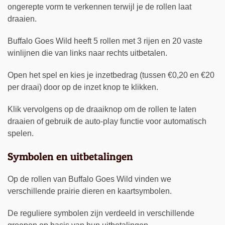
ongerepte vorm te verkennen terwijl je de rollen laat
draaien.
Buffalo Goes Wild heeft 5 rollen met 3 rijen en 20 vaste
winlijnen die van links naar rechts uitbetalen.
Open het spel en kies je inzetbedrag (tussen €0,20 en €20
per draai) door op de inzet knop te klikken.
Klik vervolgens op de draaiknop om de rollen te laten
draaien of gebruik de auto-play functie voor automatisch
spelen.
Symbolen en uitbetalingen
Op de rollen van Buffalo Goes Wild vinden we
verschillende prairie dieren en kaartsymbolen.
De reguliere symbolen zijn verdeeld in verschillende