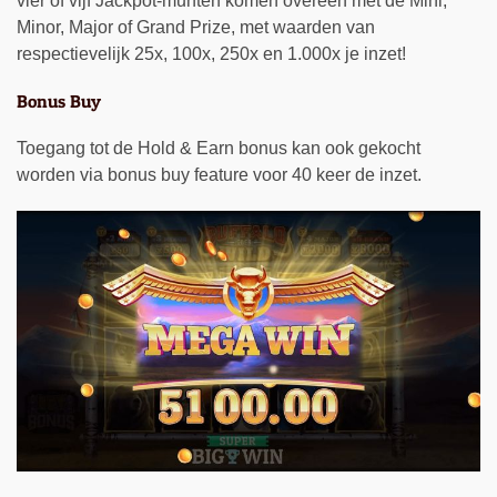
vier of vijf Jackpot-munten komen overeen met de Mini,
Minor, Major of Grand Prize, met waarden van
respectievelijk 25x, 100x, 250x en 1.000x je inzet!
Bonus Buy
Toegang tot de Hold & Earn bonus kan ook gekocht
worden via bonus buy feature voor 40 keer de inzet.