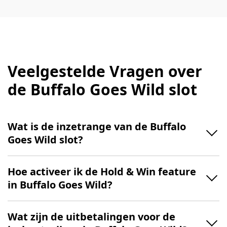
Veelgestelde Vragen over
de Buffalo Goes Wild slot
Wat is de inzetrange van de Buffalo
Goes Wild slot?
Hoe activeer ik de Hold & Win feature
in Buffalo Goes Wild?
Wat zijn de uitbetalingen voor de