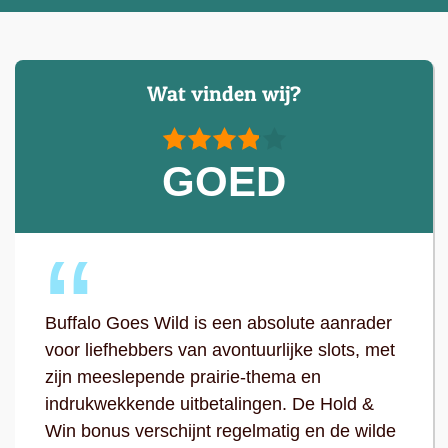
Wat vinden wij?
GOED
“
Buffalo Goes Wild is een absolute aanrader
voor liefhebbers van avontuurlijke slots, met
zijn meeslepende prairie-thema en
indrukwekkende uitbetalingen. De Hold &
Win bonus verschijnt regelmatig en de wilde