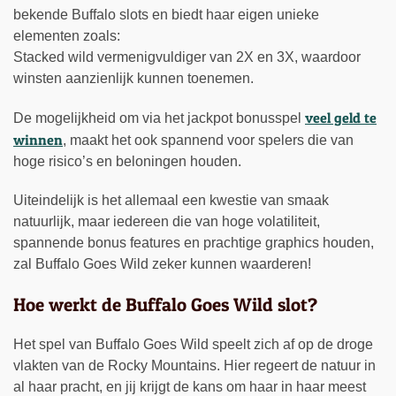
bekende Buffalo slots en biedt haar eigen unieke
elementen zoals:
Stacked wild vermenigvuldiger van 2X en 3X, waardoor
winsten aanzienlijk kunnen toenemen.
veel geld te
De mogelijkheid om via het jackpot bonusspel
winnen
, maakt het ook spannend voor spelers die van
hoge risico’s en beloningen houden.
Uiteindelijk is het allemaal een kwestie van smaak
natuurlijk, maar iedereen die van hoge volatiliteit,
spannende bonus features en prachtige graphics houden,
zal Buffalo Goes Wild zeker kunnen waarderen!
Hoe werkt de Buffalo Goes Wild slot?
Het spel van Buffalo Goes Wild speelt zich af op de droge
vlakten van de Rocky Mountains. Hier regeert de natuur in
al haar pracht, en jij krijgt de kans om haar in haar meest