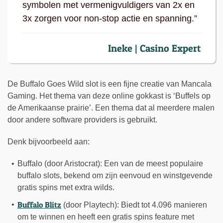
symbolen met vermenigvuldigers van 2x en
3x zorgen voor non-stop actie en spanning.”
Ineke | Casino Expert
De Buffalo Goes Wild slot is een fijne creatie van Mancala
Gaming. Het thema van deze online gokkast is ‘Buffels op
de Amerikaanse prairie’. Een thema dat al meerdere malen
door andere software providers is gebruikt.
Denk bijvoorbeeld aan:
Buffalo (door Aristocrat): Een van de meest populaire
buffalo slots, bekend om zijn eenvoud en winstgevende
gratis spins met extra wilds.
Buffalo Blitz
(door Playtech): Biedt tot 4.096 manieren
om te winnen en heeft een gratis spins feature met