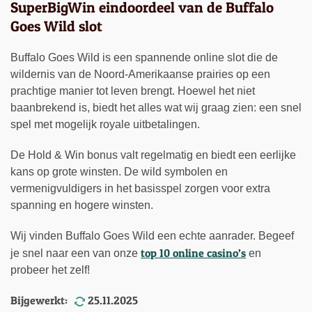
SuperBigWin eindoordeel van de Buffalo
Goes Wild slot
Buffalo Goes Wild is een spannende online slot die de
wildernis van de Noord-Amerikaanse prairies op een
prachtige manier tot leven brengt. Hoewel het niet
baanbrekend is, biedt het alles wat wij graag zien: een snel
spel met mogelijk royale uitbetalingen.
De Hold & Win bonus valt regelmatig en biedt een eerlijke
kans op grote winsten. De wild symbolen en
vermenigvuldigers in het basisspel zorgen voor extra
spanning en hogere winsten.
Wij vinden Buffalo Goes Wild een echte aanrader. Begeef
top 10 online casino’s
je snel naar een van onze
en
probeer het zelf!
Bijgewerkt:
25.11.2025