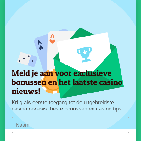
Meld je aan voor exclusieve
bonussen en het laatste casino
nieuws!
Krijg als eerste toegang tot de uitgebreidste
casino reviews, beste bonussen en casino tips.