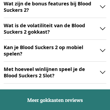
Wat zijn de bonus features bij Blood
Suckers 2?
Wat is de volatiliteit van de Blood
Suckers 2 gokkast?
Kan je Blood Suckers 2 op mobiel
spelen?
Met hoeveel winlijnen speel je de
Blood Suckers 2 Slot?
Meer gokkasten reviews