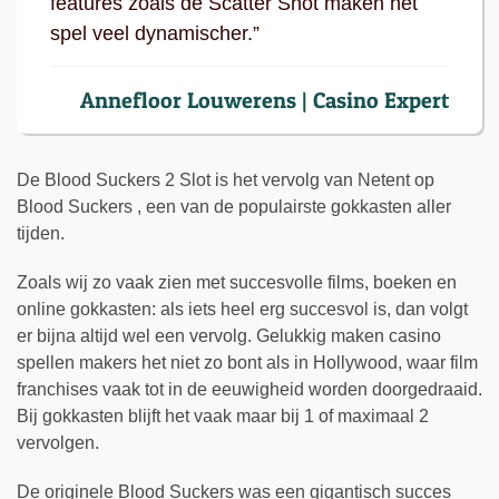
features zoals de Scatter Shot maken het
spel veel dynamischer.”
Annefloor Louwerens | Casino Expert
De Blood Suckers 2 Slot is het vervolg van Netent op
Blood Suckers , een van de populairste gokkasten aller
tijden.
Zoals wij zo vaak zien met succesvolle films, boeken en
online gokkasten: als iets heel erg succesvol is, dan volgt
er bijna altijd wel een vervolg. Gelukkig maken casino
spellen makers het niet zo bont als in Hollywood, waar film
franchises vaak tot in de eeuwigheid worden doorgedraaid.
Bij gokkasten blijft het vaak maar bij 1 of maximaal 2
vervolgen.
De originele Blood Suckers was een gigantisch succes