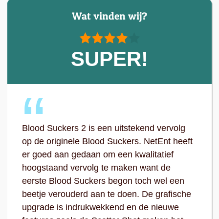
Wat vinden wij?
SUPER!
“
Blood Suckers 2 is een uitstekend vervolg
op de originele Blood Suckers. NetEnt heeft
er goed aan gedaan om een kwalitatief
hoogstaand vervolg te maken want de
eerste Blood Suckers begon toch wel een
beetje verouderd aan te doen. De grafische
upgrade is indrukwekkend en de nieuwe