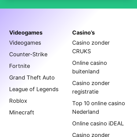
Videogames
Casino’s
Videogames
Casino zonder
CRUKS
Counter-Strike
Online casino
Fortnite
buitenland
Grand Theft Auto
Casino zonder
League of Legends
registratie
Roblox
Top 10 online casino
Nederland
Minecraft
Online casino iDEAL
Casino zonder