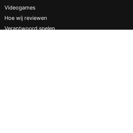
Videogames
Hoe wij reviewen
Verantwoord spelen
Contentstandaarden
Veelgestelde vragen
Contact
Sitemap
Disclaimer
Privacyverklaring
CRUKS eerder opzeggen
Software provider
Weddenschappen