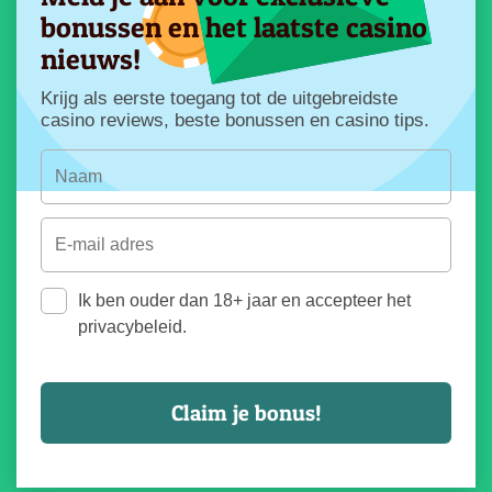
bonussen en het laatste casino
nieuws!
Krijg als eerste toegang tot de uitgebreidste
casino reviews, beste bonussen en casino tips.
Ik ben ouder dan 18+ jaar en accepteer het
privacybeleid.