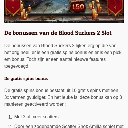
De bonussen van de Blood Suckers 2 Slot
De bonussen van Blood Suckers 2 lijken erg op die van
het origineel: er is een gratis spins bonus en er is een pick
em bonus. Toch zijn er een aantal nieuwe features
toegevoegd.
De gratis spins bonus
De gratis spins bonus bestaat uit 10 gratis spins met een
3x vermenigvuldiger. En het leuke is, deze bonus kan op 3
manieren geactiveerd worden:
Met 3 of meer scatters
Door een zogenaamde Scatter Shot: Amilia schiet met