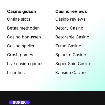
Casino gidsen
Casino reviews
Online slots
Casino reviews
Betaalmethoden
Betory Casino
Casino bonussen
Betoranje Casino
Casino spellen
Zumo Casino
Crash games
Spinalto Casino
Live casino games
Super Spin Casino
Licenties
Kaasino Casino