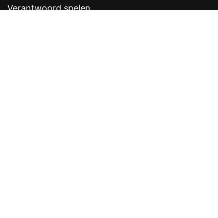
Verantwoord spelen
Contentstandaarden
Veelgestelde vragen
Contact
Sitemap
Disclaimer
Privacyverklaring
CRUKS eerder opzeggen
Software provider
Weddenschappen
Contacten
info@superbigwin.nu