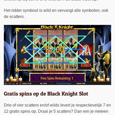
Het ridder symbool is wild en vervangt alle symbolen, ook
de scatters.
Gratis spins op de Black Knight Slot
Drie of vier scatters en/of wilds levert je respectievelijk 7 en
12 gratis spins op. Draai je 5 scatters? Dan win je meteen