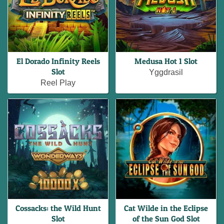
El Dorado Infinity Reels
Medusa Hot 1 Slot
Slot
Yggdrasil
Reel Play
Cossacks: the Wild Hunt
Cat Wilde in the Eclipse
Slot
of the Sun God Slot