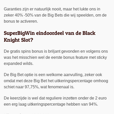
Garanties zijn er natuurlijk nooit, maar het lukte ons in
zeker 40% -50% van de Big Bets die wij speelden, om de
bonus te activeren.
SuperBigWin eindoordeel van de Black
Knight Slot?
De gratis spins bonus is briljant gevonden en volgens ons
was het misschien wel de eerste bonus feature met sticky
expanded wilds.
De Big Bet optie is een welkome aanvulling, zeker ook
omdat met deze Big Bet het uitkeringspercentage omhoog
schiet naar 97,75%, wat fenomenaal is.
De keerzijde is wel dat reguliere inzetten onder de 2 euro
een erg laag uitkeringspercentage hebben van 94%.