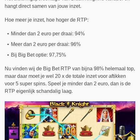
hangt direct samen van jouw inzet.
Hoe meer je inzet, hoe hoger de RTP:
Minder dan 2 euro per draai: 94%
Meer dan 2 euro per draai: 96%
Bij Big Bet optie: 97,75%
Nu vinden wij de Big Bet RTP van bijna 98% helemaal top,
maar daar moet je wel 20 x de totale inzet voor aftikken
voor 5 super spins. Speel je minder dan 2 euro, dan is de
RTP eigenlijk schandalig laag.