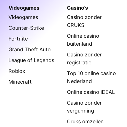
Videogames
Casino’s
Videogames
Casino zonder
CRUKS
Counter-Strike
Online casino
Fortnite
buitenland
Grand Theft Auto
Casino zonder
League of Legends
registratie
Roblox
Top 10 online casino
Nederland
Minecraft
Online casino iDEAL
Casino zonder
vergunning
Cruks omzeilen