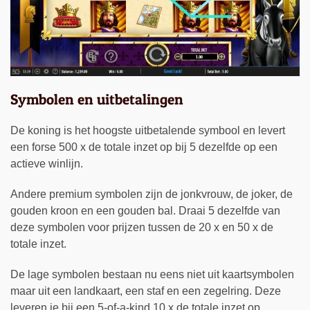
Symbolen en uitbetalingen
De koning is het hoogste uitbetalende symbool en levert
een forse 500 x de totale inzet op bij 5 dezelfde op een
actieve winlijn.
Andere premium symbolen zijn de jonkvrouw, de joker, de
gouden kroon en een gouden bal. Draai 5 dezelfde van
deze symbolen voor prijzen tussen de 20 x en 50 x de
totale inzet.
De lage symbolen bestaan nu eens niet uit kaartsymbolen
maar uit een landkaart, een staf en een zegelring. Deze
leveren je bij een 5-of-a-kind 10 x de totale inzet op.