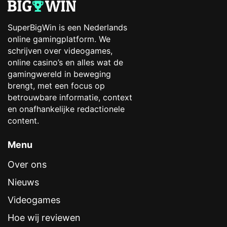
SuperBigWin is een Nederlands
online gamingplatform. We
schrijven over videogames,
online casino’s en alles wat de
gamingwereld in beweging
brengt, met een focus op
betrouwbare informatie, context
en onafhankelijke redactionele
content.
Menu
Over ons
Nieuws
Videogames
Hoe wij reviewen