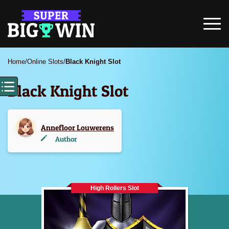
Home
/
Online Slots
/
Black Knight Slot
Black Knight Slot
Annefloor Louwerens
Author
High Rollers Slot