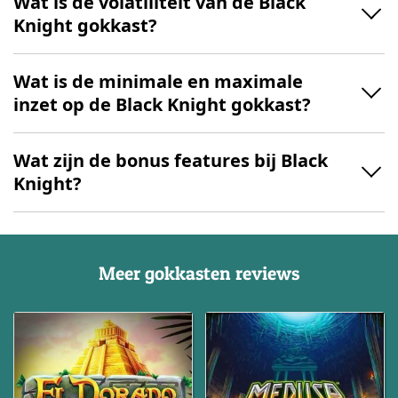
Wat is de volatiliteit van de Black
Knight gokkast?
Wat is de minimale en maximale
inzet op de Black Knight gokkast?
Wat zijn de bonus features bij Black
Knight?
Meer gokkasten reviews