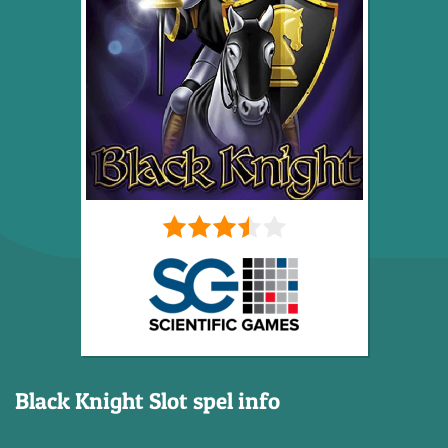
Black Knight Slot spel info