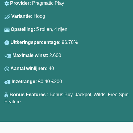
Provider:
Pragmatic Play
Variantie:
Hoog
Opstelling:
5 rollen, 4 rijen
Uitkeringspercentage:
96.70%
Maximale winst:
2.600
Aantal winlijnen:
40
Inzetrange:
€0.40-€200
Bonus Features :
Bonus Buy, Jackpot, Wilds, Free Spin
Feature