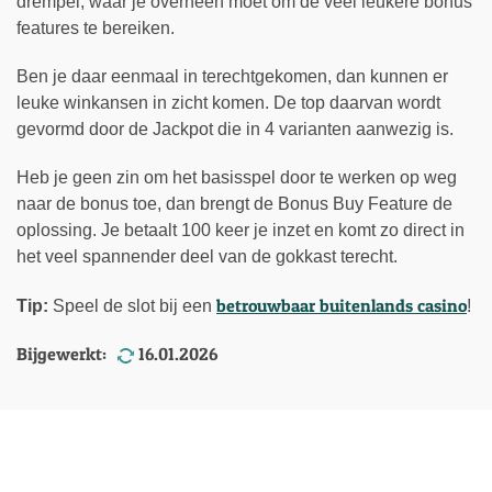
drempel, waar je overheen moet om de veel leukere bonus
features te bereiken.
Ben je daar eenmaal in terechtgekomen, dan kunnen er
leuke winkansen in zicht komen. De top daarvan wordt
gevormd door de Jackpot die in 4 varianten aanwezig is.
Heb je geen zin om het basisspel door te werken op weg
naar de bonus toe, dan brengt de Bonus Buy Feature de
oplossing. Je betaalt 100 keer je inzet en komt zo direct in
het veel spannender deel van de gokkast terecht.
betrouwbaar buitenlands casino
Tip:
Speel de slot bij een
!
Bijgewerkt:
16.01.2026