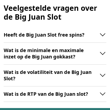
Veelgestelde vragen over
de Big Juan Slot
Heeft de Big Juan Slot free spins?
Wat is de minimale en maximale
inzet op de Big Juan gokkast?
Wat is de volatiliteit van de Big Juan
Slot?
Wat is de RTP van de Big Juan slot?