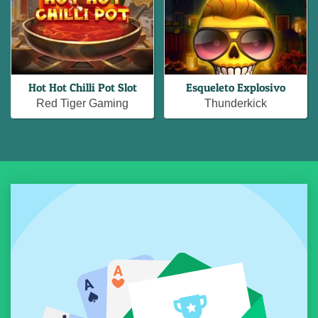
Hot Hot Chilli Pot Slot
Esqueleto Explosivo
Red Tiger Gaming
Thunderkick