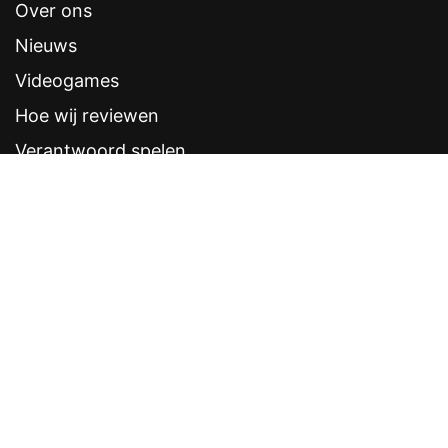
Over ons
Nieuws
Videogames
Hoe wij reviewen
Verantwoord spelen
Contentstandaarden
Veelgestelde vragen
Contact
Sitemap
Disclaimer
Privacyverklaring
CRUKS eerder opzeggen
Software provider