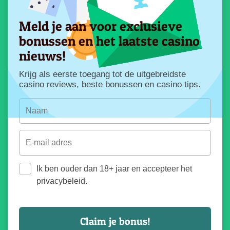
Meld je aan voor exclusieve
bonussen en het laatste casino
nieuws!
Krijg als eerste toegang tot de uitgebreidste
casino reviews, beste bonussen en casino tips.
Ik ben ouder dan 18+ jaar en accepteer het
privacybeleid.