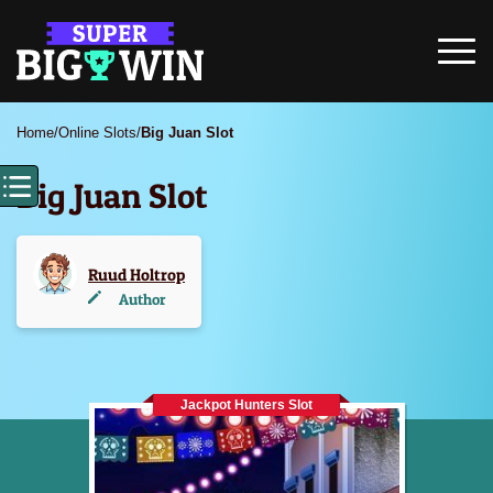
Home
/
Online Slots
/
Big Juan Slot
Big Juan Slot
Ruud Holtrop
Author
Jackpot Hunters Slot