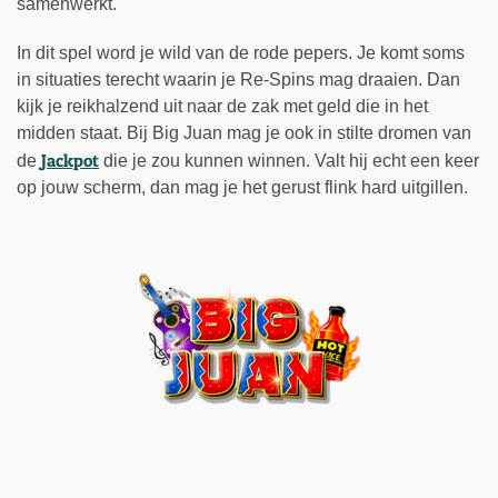
samenwerkt.
In dit spel word je wild van de rode pepers. Je komt soms
in situaties terecht waarin je Re-Spins mag draaien. Dan
kijk je reikhalzend uit naar de zak met geld die in het
midden staat. Bij Big Juan mag je ook in stilte dromen van
Jackpot
de
die je zou kunnen winnen. Valt hij echt een keer
op jouw scherm, dan mag je het gerust flink hard uitgillen.