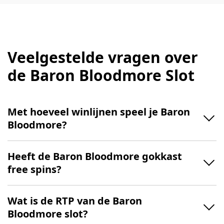
Veelgestelde vragen over
de Baron Bloodmore Slot
Met hoeveel winlijnen speel je Baron
Bloodmore?
Heeft de Baron Bloodmore gokkast
free spins?
Wat is de RTP van de Baron
Bloodmore slot?