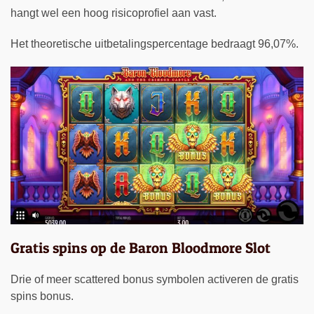
hangt wel een hoog risicoprofiel aan vast.
Het theoretische uitbetalingspercentage bedraagt 96,07%.
Gratis spins op de Baron Bloodmore Slot
Drie of meer scattered bonus symbolen activeren de gratis
spins bonus.