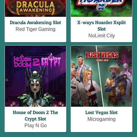
Dracula Awakening Slot
X-ways Hoarder Xsplit
Slot
Red Tiger Gaming
NoLimit City
House of Doom 2 The
Lost Vegas Slot
Crypt Slot
Microgaming
Play N Go