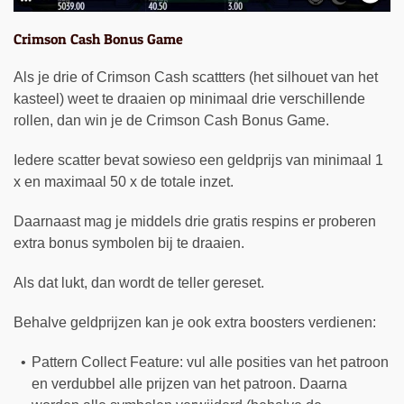
Crimson Cash Bonus Game
Als je drie of Crimson Cash scattters (het silhouet van het
kasteel) weet te draaien op minimaal drie verschillende
rollen, dan win je de Crimson Cash Bonus Game.
Iedere scatter bevat sowieso een geldprijs van minimaal 1
x en maximaal 50 x de totale inzet.
Daarnaast mag je middels drie gratis respins er proberen
extra bonus symbolen bij te draaien.
Als dat lukt, dan wordt de teller gereset.
Behalve geldprijzen kan je ook extra boosters verdienen:
Pattern Collect Feature: vul alle posities van het patroon
en verdubbel alle prijzen van het patroon. Daarna