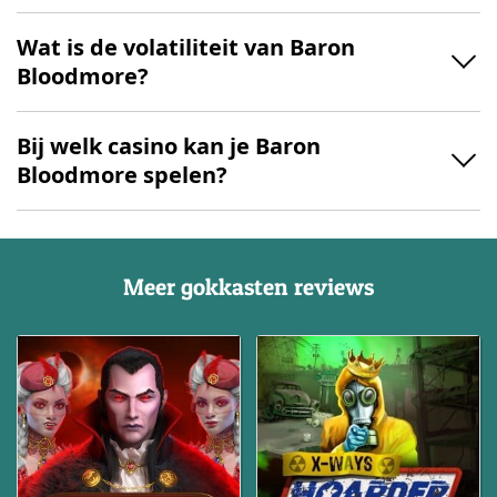
Wat is de volatiliteit van Baron
Bloodmore?
Bij welk casino kan je Baron
Bloodmore spelen?
Meer gokkasten reviews