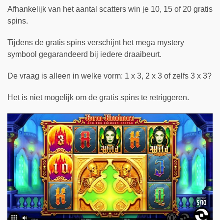
Afhankelijk van het aantal scatters win je 10, 15 of 20 gratis
spins.
Tijdens de gratis spins verschijnt het mega mystery
symbool gegarandeerd bij iedere draaibeurt.
De vraag is alleen in welke vorm: 1 x 3, 2 x 3 of zelfs 3 x 3?
Het is niet mogelijk om de gratis spins te retriggeren.