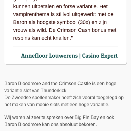
kunnen uitbetalen en forse variantie. Het
vampirenthema is stijlvol uitgewerkt met de
Baron als hoogste symbool (30x) en zijn
vrouw als wild. De Crimson Cash bonus met
respins kan echt knallen.”
Annefloor Louwerens | Casino Expert
Baron Bloodmore and the Crimson Castle is een hoge
variantie slot van Thunderkick.
De Zweedse spellenmaker heeft zich vooral toegelegd op
het maken van mooie slots met een hoge variantie.
Wij waren al zeer te spreken over Big Fin Bay en ook
Baron Bloodmore kan ons absoluut bekoren.