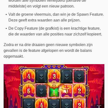
worden alle symbolen verwijderd (behalve de
middelste) en volgt een nieuw patroon.
Valt de groene vleermuis, dan win je de Spawn Feature.
Deze geeft extra waarden aan alle prijzen.
De Copy Feature (de grafkist) is een krachtige feature,
die de waarden van alle posities naar zichzelf kopieert.
Zodra er na drie draaien geen nieuwe symbolen zijn
gevallen is de feature afgelopen en wordt de balans
opgemaakt.