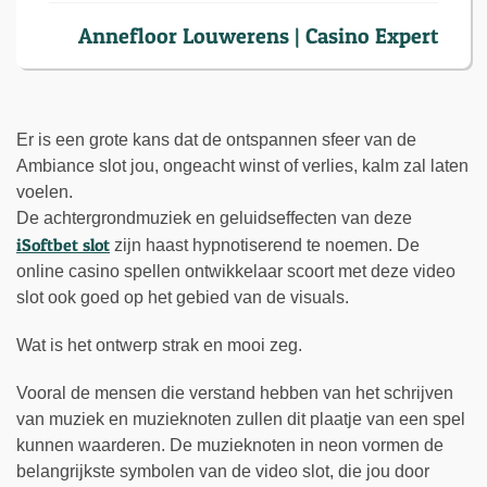
Annefloor Louwerens | Casino Expert
Er is een grote kans dat de ontspannen sfeer van de
Ambiance slot jou, ongeacht winst of verlies, kalm zal laten
voelen.
De achtergrondmuziek en geluidseffecten van deze
iSoftbet slot
zijn haast hypnotiserend te noemen. De
online casino spellen ontwikkelaar scoort met deze video
slot ook goed op het gebied van de visuals.
Wat is het ontwerp strak en mooi zeg.
Vooral de mensen die verstand hebben van het schrijven
van muziek en muzieknoten zullen dit plaatje van een spel
kunnen waarderen. De muzieknoten in neon vormen de
belangrijkste symbolen van de video slot, die jou door