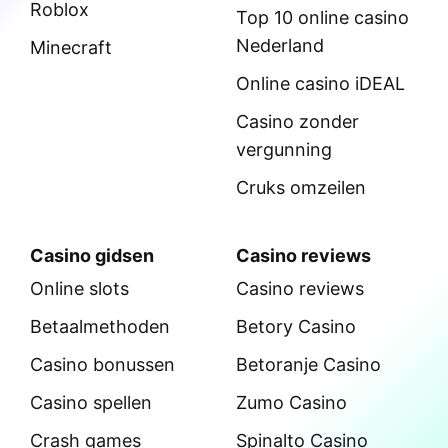
Roblox
Top 10 online casino
Nederland
Minecraft
Online casino iDEAL
Casino zonder
vergunning
Cruks omzeilen
Casino gidsen
Casino reviews
Online slots
Casino reviews
Betaalmethoden
Betory Casino
Casino bonussen
Betoranje Casino
Casino spellen
Zumo Casino
Crash games
Spinalto Casino