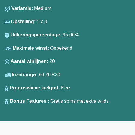
Variantie:
Medium
Opstelling:
5 x 3
Uitkeringspercentage:
95.06%
Maximale winst:
Onbekend
Aantal winlijnen:
20
Inzetrange:
€0.20-€20
Progressieve jackpot:
Nee
Bonus Features :
Gratis spins met extra wilds