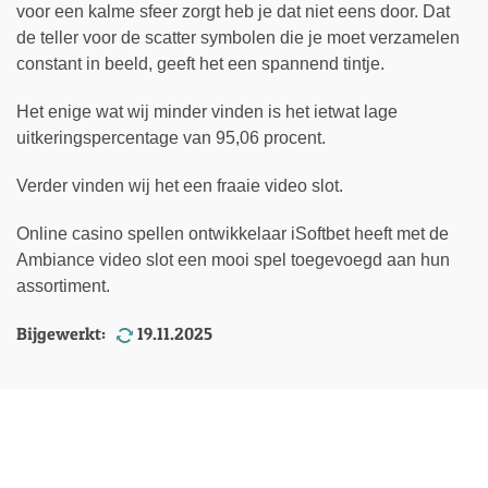
voor een kalme sfeer zorgt heb je dat niet eens door. Dat
de teller voor de scatter symbolen die je moet verzamelen
constant in beeld, geeft het een spannend tintje.
Het enige wat wij minder vinden is het ietwat lage
uitkeringspercentage van 95,06 procent.
Verder vinden wij het een fraaie video slot.
Online casino spellen ontwikkelaar iSoftbet heeft met de
Ambiance video slot een mooi spel toegevoegd aan hun
assortiment.
Bijgewerkt:
19.11.2025