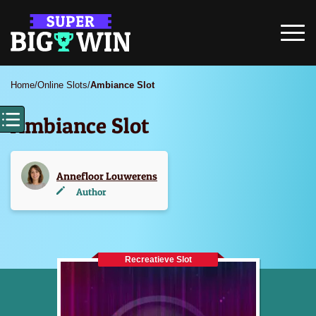
Home
/
Online Slots
/
Ambiance Slot
Ambiance Slot
Annefloor Louwerens
Author
Recreatieve Slot