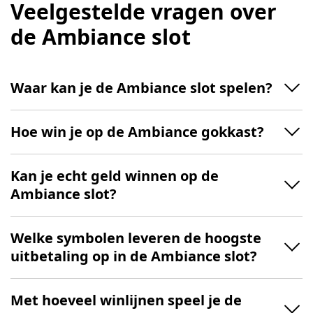
Veelgestelde vragen over
de Ambiance slot
Waar kan je de Ambiance slot spelen?
Hoe win je op de Ambiance gokkast?
Kan je echt geld winnen op de
Ambiance slot?
Welke symbolen leveren de hoogste
uitbetaling op in de Ambiance slot?
Met hoeveel winlijnen speel je de