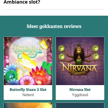
Ambiance slot?
Meer gokkasten reviews
Butterfly Staxx 2 Slot
Nirvana Slot
Netent
Yggdrasil