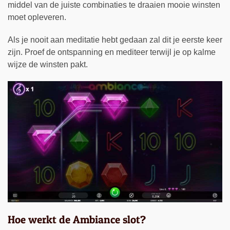
middel van de juiste combinaties te draaien mooie winsten
moet opleveren.
Als je nooit aan meditatie hebt gedaan zal dit je eerste keer
zijn. Proef de ontspanning en mediteer terwijl je op kalme
wijze de winsten pakt.
Hoe werkt de Ambiance slot?