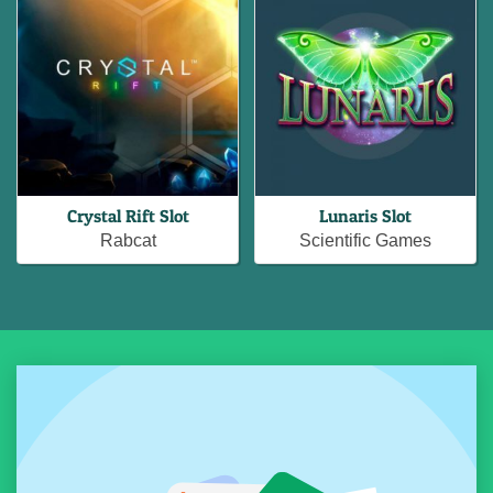
Crystal Rift Slot
Lunaris Slot
Rabcat
Scientific Games