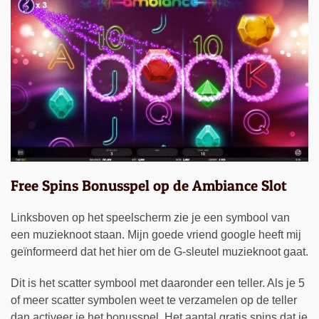
Free Spins Bonusspel op de Ambiance Slot
Linksboven op het speelscherm zie je een symbool van
een muzieknoot staan. Mijn goede vriend google heeft mij
geïnformeerd dat het hier om de G-sleutel muzieknoot gaat.
Dit is het scatter symbool met daaronder een teller. Als je 5
of meer scatter symbolen weet te verzamelen op de teller
dan activeer je het bonusspel. Het aantal gratis spins dat je