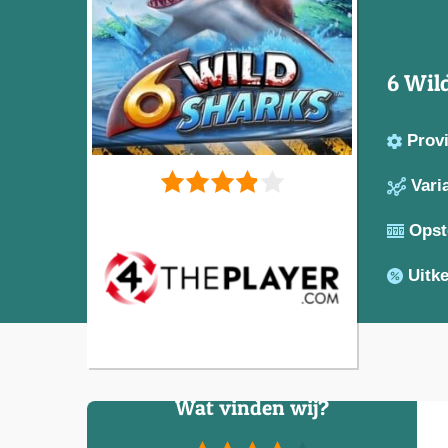
6 Wild
Prov
Vari
Opst
Uitk
Wat vinden wij?