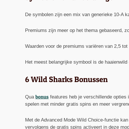
De symbolen zijn een mix van generieke 10-A ka
Premiums zijn meer op het thema gebaseerd, zoal
Waarden voor de premiums variëren van 2,5 tot 3
Het meest belangrijke symbool is de haaienwild d
6 Wild Sharks Bonussen
bonus
Qua
features heb je verschillende opties 
spelen met minder gratis spins en meer vergrend
Met de Advanced Mode Wild Choice-functie kan je 
vervolgens de gratis spins activeert in deze mo