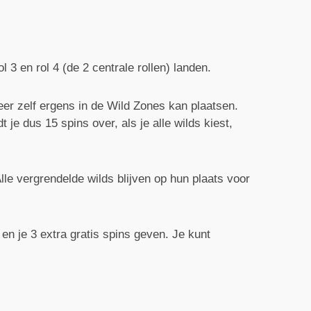
3 en rol 4 (de 2 centrale rollen) landen.
weer zelf ergens in de Wild Zones kan plaatsen.
t je dus 15 spins over, als je alle wilds kiest,
lle vergrendelde wilds blijven op hun plaats voor
en je 3 extra gratis spins geven. Je kunt