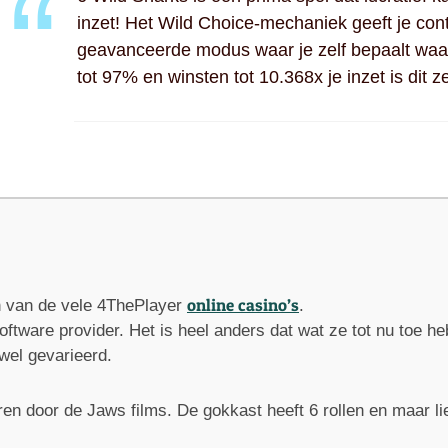
“
inzet! Het Wild Choice-mechaniek geeft je contr
geavanceerde modus waar je zelf bepaalt waa
tot 97% en winsten tot 10.368x je inzet is dit 
online casino’s
en van de vele 4ThePlayer
.
oftware provider. Het is heel anders dat wat ze tot nu toe h
wel gevarieerd.
reren door de Jaws films. De gokkast heeft 6 rollen en maar