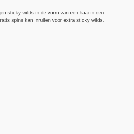
en sticky wilds in de vorm van een haai in een
atis spins kan inruilen voor extra sticky wilds.