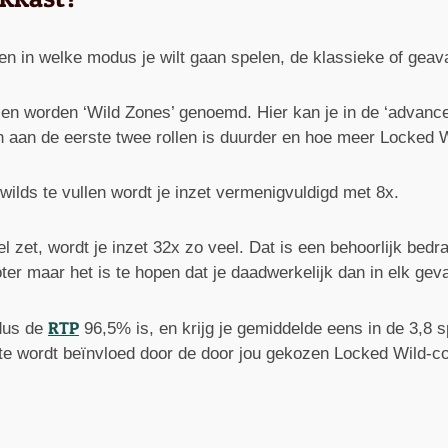
sen in welke modus je wilt gaan spelen, de klassieke of gea
 en worden ‘Wild Zones’ genoemd. Hier kan je in de ‘advance
n aan de eerste twee rollen is duurder en hoe meer Locked Wi
wilds te vullen wordt je inzet vermenigvuldigd met 8x.
l zet, wordt je inzet 32x zo veel. Dat is een behoorlijk bedra
er maar het is te hopen dat je daadwerkelijk dan in elk geval
RTP
odus de
96,5% is, en krijg je gemiddelde eens in de 3,8 sp
te wordt beïnvloed door de door jou gekozen Locked Wild-con