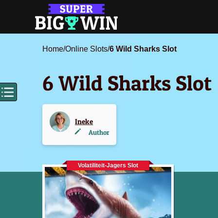
Home
/
Online Slots
/
6 Wild Sharks Slot
6 Wild Sharks Slot
Ineke
Author
Volatiliteit-Jagers Slot