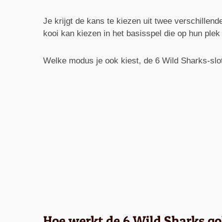
Je krijgt de kans te kiezen uit twee verschille
kooi kan kiezen in het basisspel die op hun plek 
Welke modus je ook kiest, de 6 Wild Sharks-slot 
Hoe werkt de 6 Wild Sharks g