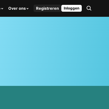
o
Over ons
Registreren
Inloggen