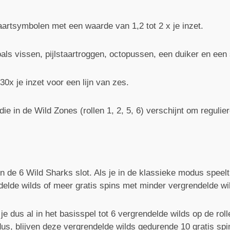
artsymbolen met een waarde van 1,2 tot 2 x je inzet.
s vissen, pijlstaartroggen, octopussen, een duiker en een 
0x je inzet voor een lijn van zes.
ie in de Wild Zones (rollen 1, 2, 5, 6) verschijnt om regulie
in de 6 Wild Sharks slot. Als je in de klassieke modus speelt,
elde wilds of meer gratis spins met minder vergrendelde wi
dus al in het basisspel tot 6 vergrendelde wilds op de rolle
dus, blijven deze vergrendelde wilds gedurende 10 gratis spi