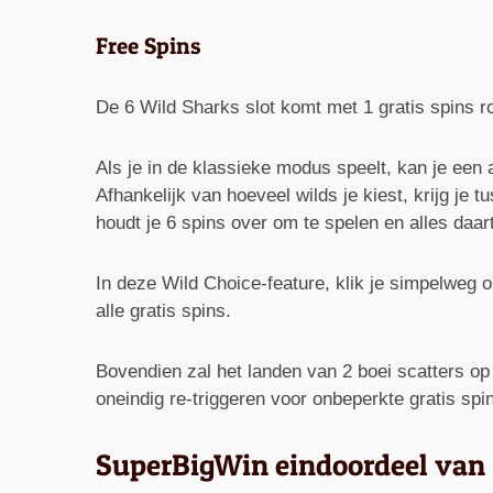
Free Spins
De 6 Wild Sharks slot komt met 1 gratis spins ro
Als je in de klassieke modus speelt, kan je een 
Afhankelijk van hoeveel wilds je kiest, krijg je t
houdt je 6 spins over om te spelen en alles daar
In deze Wild Choice-feature, klik je simpelweg o
alle gratis spins.
Bovendien zal het landen van 2 boei scatters op 
oneindig re-triggeren voor onbeperkte gratis spi
SuperBigWin eindoordeel van 