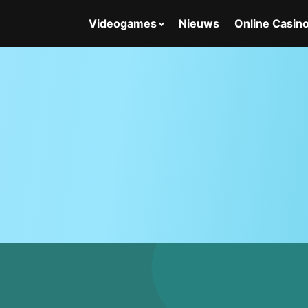
Videogames
Nieuws
Online Casin