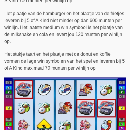
A Kind 700 munten per winlijn op.
Het plaatje van de hamburger en het plaatje van de frietjes
leveren bij 5 of A Kind niet minder op dan 600 munten per
winlijn. Het laatste medium win symbool is het plaatje van
de milkshake en cola en levert jou 120 munten per winlijn
op.
Het stukje taart en het plaatje met de donut en koffie
vormen de lage win symbolen van het spel en leveren bij 5
of A Kind maximaal 70 munten per winlijn op.