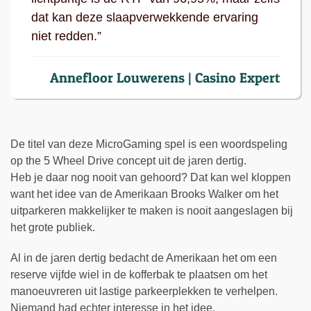
dat kan deze slaapverwekkende ervaring
niet redden.”
Annefloor Louwerens | Casino Expert
De titel van deze MicroGaming spel is een woordspeling
op the 5 Wheel Drive concept uit de jaren dertig.
Heb je daar nog nooit van gehoord? Dat kan wel kloppen
want het idee van de Amerikaan Brooks Walker om het
uitparkeren makkelijker te maken is nooit aangeslagen bij
het grote publiek.
Al in de jaren dertig bedacht de Amerikaan het om een
reserve vijfde wiel in de kofferbak te plaatsen om het
manoeuvreren uit lastige parkeerplekken te verhelpen.
Niemand had echter interesse in het idee.