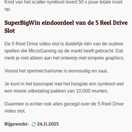
Kind van het scatter symbool levert 50 x jouw totale inzet
op.
SuperBigWin eindoordeel van de 5 Reel Drive
Slot
De 5 Reel Drive video slot is duidelijk één van de oudere
spellen die MicroGaming op de markt heeft gebracht. Dat
merk je niet alleen aan het ontwerp met simpele graphics.
Vooral het spelmechanisme is eenvoudig en saai.
Je kunt in het basisspel met het hoogste win symbool wel
een mooie uitbetaling pakken van 10.000 munten.
Daarmee is echter ook alles gezegd over de 5 Reel Drive
video slot.
Bijgewerkt:
24.11.2025