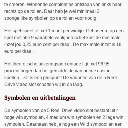
te creëren. Winnende combinaties ontstaan van links naar
rechts op de rollen. Daar heb je wel minimaal 2
soortgelijke symbolen op de rollen voor nodig.
Het spel speel je met 1 munt per winlijn. Gebaseerd op een
spel met alle 9 variabele winlijnen actief kost de minimale
inzet jou 0,25 euro cent per draai. De maximale inzet is 18
euro per draai.
Het theoretische uitkeringspercentage ligt met 96,95
procent hoger dan het gemiddelde van online casino
spellen. Dat is een pluspunt! De variantie van de 5 Reel
Drive video slot schatten wij in op laag.
Symbolen en uitbetalingen
De symbolen van de 5 Reel Drive video slot bestaat uit 4
hoge win symbolen, 4 medium win symbolen en 2 lage win
symbolen. Daarnaast heb je nog een Wild symbool en een