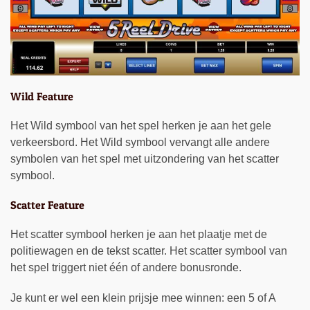
Wild Feature
Het Wild symbool van het spel herken je aan het gele
verkeersbord. Het Wild symbool vervangt alle andere
symbolen van het spel met uitzondering van het scatter
symbool.
Scatter Feature
Het scatter symbool herken je aan het plaatje met de
politiewagen en de tekst scatter. Het scatter symbool van
het spel triggert niet één of andere bonusronde.
Je kunt er wel een klein prijsje mee winnen: een 5 of A