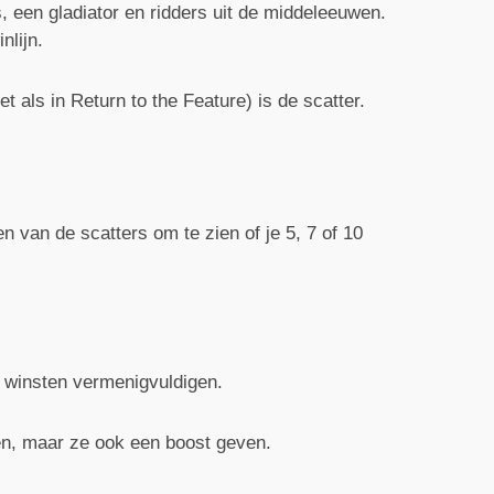
, een gladiator en ridders uit de middeleeuwen.
nlijn.
et als in Return to the Feature) is de scatter.
 van de scatters om te zien of je 5, 7 of 10
e winsten vermenigvuldigen.
en, maar ze ook een boost geven.