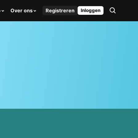
o
Over ons
Registreren
Inloggen