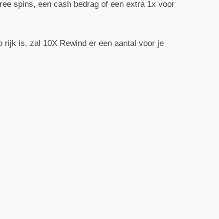
 free spins, een cash bedrag of een extra 1x voor
rijk is, zal 10X Rewind er een aantal voor je