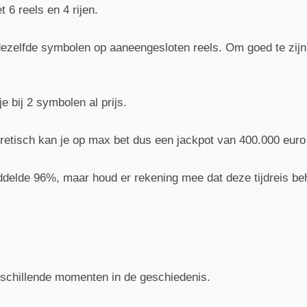
6 reels en 4 rijen.
dezelfde symbolen op aaneengesloten reels. Om goed te zij
je bij 2 symbolen al prijs.
retisch kan je op max bet dus een jackpot van 400.000 euro
delde 96%, maar houd er rekening mee dat deze tijdreis beh
schillende momenten in de geschiedenis.