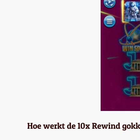
Hoe werkt de 10x Rewind gokk