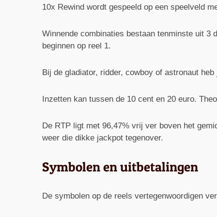
10x Rewind wordt gespeeld op een speelveld met 
Winnende combinaties bestaan tenminste uit 3 
beginnen op reel 1.
Bij de gladiator, ridder, cowboy of astronaut heb 
Inzetten kan tussen de 10 cent en 20 euro. Theo
De RTP ligt met 96,47% vrij ver boven het gemid
weer die dikke jackpot tegenover.
Symbolen en uitbetalingen
De symbolen op de reels vertegenwoordigen ver