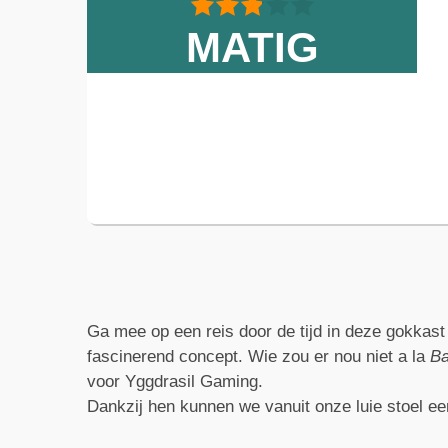
MATIG
Ga mee op een reis door de tijd in deze gokkast 
fascinerend concept. Wie zou er nou niet a la
Ba
voor Yggdrasil Gaming.
Dankzij hen kunnen we vanuit onze luie stoel ee