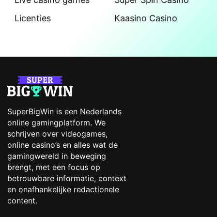
Licenties
Kaasino Casino
SuperBigWin is een Nederlands
online gamingplatform. We
schrijven over videogames,
online casino’s en alles wat de
gamingwereld in beweging
brengt, met een focus op
betrouwbare informatie, context
en onafhankelijke redactionele
content.