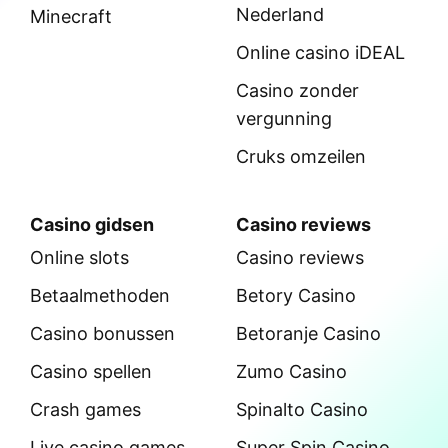
Nederland
Minecraft
Online casino iDEAL
Casino zonder
vergunning
Cruks omzeilen
Casino gidsen
Casino reviews
Online slots
Casino reviews
Betaalmethoden
Betory Casino
Casino bonussen
Betoranje Casino
Casino spellen
Zumo Casino
Crash games
Spinalto Casino
Live casino games
Super Spin Casino