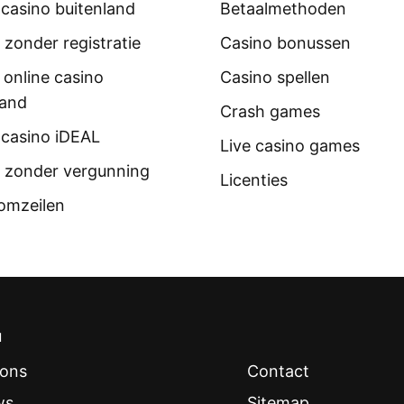
 casino buitenland
Betaalmethoden
 zonder registratie
Casino bonussen
 online casino
Casino spellen
land
Crash games
 casino iDEAL
Live casino games
 zonder vergunning
Licenties
omzeilen
u
 ons
Contact
ws
Sitemap