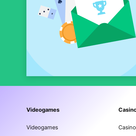
Videogames
Casino
Videogames
Casin