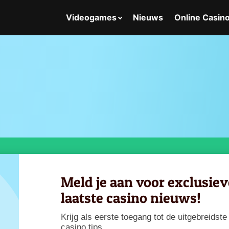
Videogames
Nieuws
Online Casin
Meld je aan voor exclusie
laatste casino nieuws!
Krijg als eerste toegang tot de uitgebreids
casino tips.