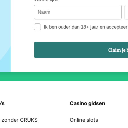
Ik ben ouder dan 18+ jaar en accepteer 
’s
Casino gidsen
o zonder CRUKS
Online slots