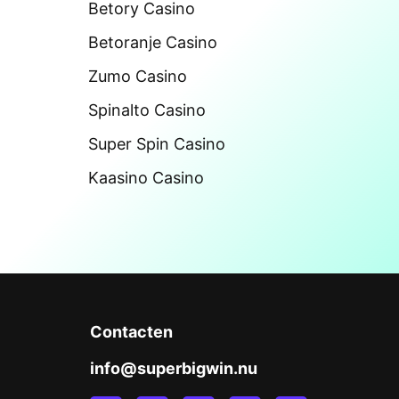
Betory Casino
Betoranje Casino
Zumo Casino
Spinalto Casino
Super Spin Casino
Kaasino Casino
Contacten
info@superbigwin.nu